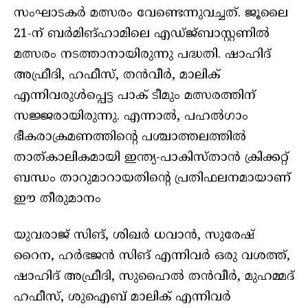
സംഘാടകർ മത്സരം വേണ്ടെന്നുവച്ചത്. ജൂലൈ
21-ന് ബർമിങ്ഹാമിലെ എഡ്ജ്ബാസ്റ്റണിൽ
മത്സരം നടത്താനായിരുന്നു പദ്ധതി. ഷാഹിദ്
അഫ്രീദി, ഹഫീസ്, തൻവീർ, മാലിക്
എന്നിവരുള്‍പ്പെട്ട പാക് ടീമും മത്സരത്തിന്
സജ്ജരായിരുന്നു. എന്നാൽ, പഹൽഗാം
ഭീകരാക്രമണത്തിന്റെ പശ്ചാത്തലത്തിൽ
താത്കാലികമായി ഇന്ത്യ-പാകിസ്‌താൻ ക്രിക്കറ്റ്
ബന്ധം താറുമാറായതിന്റെ പ്രതിഫലനമായാണ്
ഈ തീരുമാനം
യുവരാജ് സിങ്, ശിഖർ ധവാൻ, സുരേഷ്
റൈന, ഹർഭജൻ സിങ് എന്നിവർ ഒരു വശത്ത്,
ഷാഹിദ് അഫ്രീദി, സുഹൈൽ തൻവീർ, മുഹമ്മദ്
ഹഫീസ്, ശുഐബ് മാലിക് എന്നിവർ