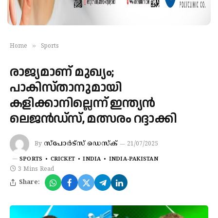
»
Home
Sports
രാജ്യമാണ് മുഖ്യം;
പാകിസ്താനുമായി
കളിക്കാനില്ലെന്ന് ഇന്ത്യൻ
ലെജൻഡ്സ്, മത്സരം റദ്ദാക്കി
സ്പോർട്സ് ഡെസ്ക്
By
21/07/2025
SPORTS
CRICKET
INDIA
INDIA-PAKISTAN
3 Mins Read
Share: