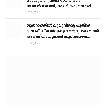
സംയുക്ത പ്രതിരോധ കരാര്‍
യാഥാര്‍ഥ്യമായി, കരാര്‍ ഒപ്പുവെച്ചത്
വിശുദ്ധ ഹറമിന്റെ ചാരത്ത്
07/08/2026
ഗുജറാത്തിൽ ലുലുവിന്റെ പുതിയ
ഷോപ്പിംഗ് മാൾ: കേന്ദ്ര ആഭ്യന്തര മന്ത്രി
അമിത് ഷായുമായി കൂടിക്കാഴ്ച
നടത്തി എം.എ യൂസഫലി
07/08/2026