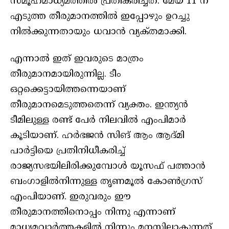
സമൂഹമാധ്യമത്തിൽ പ്രതികരിച്ചത്. മേയ് 11 ന്
എടുത്ത തീരുമാനത്തിൽ ഇപ്പോഴും ഉറച്ചു
നിൽക്കുന്നതായും ധവാൻ വ്യക്‌തമാക്കി.
എന്നാൽ ഇത് ഇവരുടെ മാത്രം
തീരുമാനമായിരുന്നില്ല. ടീം
ഒറ്റക്കെട്ടായിത്തന്നെയാണ്
തീരുമാനമെടുത്തതെന്ന് വ്യക്തം. ഇന്ത്യൻ
ടീമിലുള്ള രണ്ട് പേർ നിലവിൽ എംപിമാർ
കൂടിയാണ്. ഹർഭജൻ സിങ് ആം ആദ്‌മി
പാർട്ടിയെ പ്രതിനിധീകരിച്ച്
രാജ്യസഭയിലിരിക്കുമ്പോൾ യൂസഫ് പത്താൻ
ബംഗാളിൽനിന്നുള്ള തൃണമൂൽ കോൺഗ്രസ്
എംപിയാണ്. ഇരുവരും ഈ
തീരുമാനത്തിനൊപ്പം നിന്നു എന്നാണ്
മാധ്യമവാർത്തകളിൽ നിന്നും മനസ്സിലാകുന്നത്.