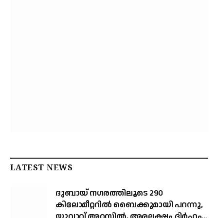
LATEST NEWS
ദുബായ് ന​ഗരത്തിലൂടെ 290
കിലോമീറ്ററില്‍ ബൈക്കുമായി പറന്നു,
യുവാവ് അറസ്റ്റിൽ, അരലക്ഷം ദിർഹം