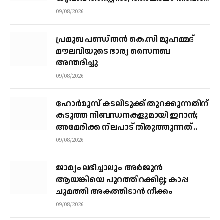
പിഴ
09/08/2026
പ്രമുഖ പണ്ഡിതൻ കെ.സി മുഹമ്മദ്
മൗലവിയുടെ ഭാര്യ സൈനബ
അന്തരിച്ചു
09/08/2026
ഹോര്‍മുസ് കടലിടുക്ക് തുറക്കുന്നതിന്
കടുത്ത നിബന്ധനകളുമായി ഇറാന്‍;
അമേരിക്ക നിലപാട് തിരുത്തുന്നത്
വരെ തുറക്കില്ലെന്ന് കൗണ്‍സില്‍
09/08/2026
ജാമ്യം ലഭിച്ചാലും അര്‍ജുന്‍
ആയങ്കിയെ പുറത്തിറക്കില്ല; കാപ്പ
ചുമത്തി അകത്തിടാന്‍ നീക്കം
09/08/2026