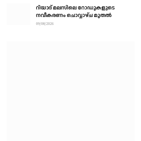
റിയാദ് മലസിലെ റോഡുകളുടെ
നവീകരണം ചൊവ്വാഴ്ച മുതല്‍
09/08/2026