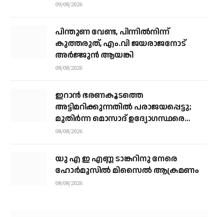
ശക്തി
09/08/2026
പിന്തുണ വേണ്ട, പിന്നിൽനിന്ന്
കുത്തരുത്, എം.വി ജയരാജനോട്
അർജ്ജുൻ ആയങ്കി
08/08/2026
ഇറാന്‍ ഭരണകൂടത്തെ
അട്ടിമറിക്കുന്നതില്‍ പരാജയപ്പെട്ടു;
മുതിര്‍ന്ന മൊസാദ് ഉദ്യോഗസ്ഥരെ
പിരിച്ചുവിട്ടു
08/08/2026
യു എ ഇ എണ്ണ ടാങ്കറിനു നേരെ
ഹോര്‍മുസില്‍ മിസൈല്‍ ആക്രമണം
08/08/2026