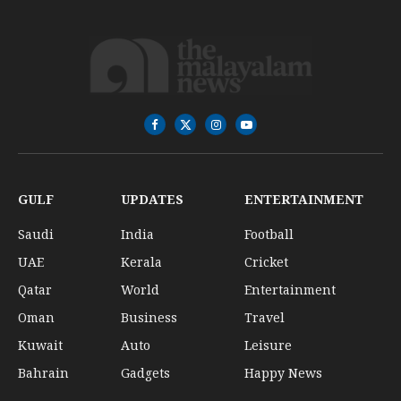
Facebook
X
Instagram
YouTube
(Twitter)
GULF
UPDATES
ENTERTAINMENT
Saudi
India
Football
UAE
Kerala
Cricket
Qatar
World
Entertainment
Oman
Business
Travel
Kuwait
Auto
Leisure
Bahrain
Gadgets
Happy News