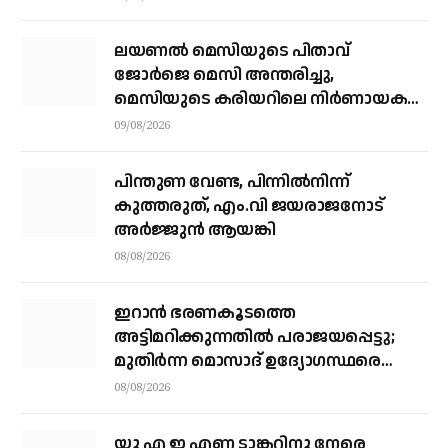
ലയണൽ മെസിയുടെ പിതാവ്
ജോർജെ മെസി അന്തരിച്ചു, ​
മെസിയുടെ കരിയറിലെ നിർണായക
ശക്തി
09/08/2026
പിന്തുണ വേണ്ട, പിന്നിൽനിന്ന്
കുത്തരുത്, എം.വി ജയരാജനോട്
അർജ്ജുൻ ആയങ്കി
08/08/2026
ഇറാന്‍ ഭരണകൂടത്തെ
അട്ടിമറിക്കുന്നതില്‍ പരാജയപ്പെട്ടു;
മുതിര്‍ന്ന മൊസാദ് ഉദ്യോഗസ്ഥരെ
പിരിച്ചുവിട്ടു
08/08/2026
യു എ ഇ എണ്ണ ടാങ്കറിനു നേരെ