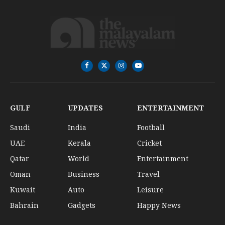
Facebook
X
Instagram
YouTube
(Twitter)
GULF
UPDATES
ENTERTAINMENT
Saudi
India
Football
UAE
Kerala
Cricket
Qatar
World
Entertainment
Oman
Business
Travel
Kuwait
Auto
Leisure
Bahrain
Gadgets
Happy News