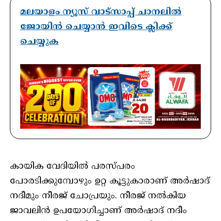
മലയാളം ന്യൂസ് വാട്സാപ്പ് ചാനലിൽ
ജോയിൻ ചെയ്യാൻ ഇവിടെ ക്ലിക്ക്
ചെയ്യുക
കായിക വേദിയിൽ പരസ്പരം
പോരടിക്കുമ്പോഴും ഉറ്റ കൂട്ടുകാരാണ് അർഷാദ്
നദീമും നീരജ് ചോപ്രയും. നീരജ് നൽകിയ
ജാവലിൻ ഉപയോഗിച്ചാണ് അർഷാദ് നദീം