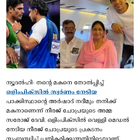
ന്യൂദൽഹി- തന്റെ മകനെ തോൽപ്പിച്ച്
ഒളിംപിക്സിൽ സ്വർണം നേടിയ
പാക്കിസ്ഥാന്റെ അർഷാദ് നദീമും തനിക്ക്
മകനാണെന്ന് നീരജ് ചോപ്രയുടെ അമ്മ
സരോജ് ദേവി. ഒളിംപിക്സിൽ വെള്ളി മെഡൽ
നേടിയ നീരജ് ചോപ്രയുടെ പ്രകടനം
സംബന്ധിച്ച് പ്രതികരിക്കുന്നതിനിടെയാണ്