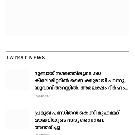
LATEST NEWS
ദുബായ് ന​ഗരത്തിലൂടെ 290
കിലോമീറ്ററില്‍ ബൈക്കുമായി പറന്നു,
യുവാവ് അറസ്റ്റിൽ, അരലക്ഷം ദിർഹം
പിഴ
09/08/2026
പ്രമുഖ പണ്ഡിതൻ കെ.സി മുഹമ്മദ്
മൗലവിയുടെ ഭാര്യ സൈനബ
അന്തരിച്ചു