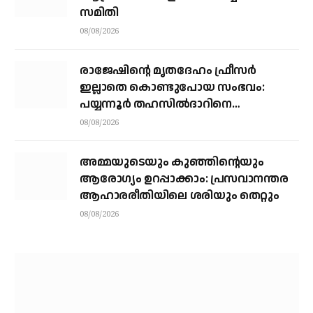
സമിതി
08/08/2026
രാജേഷിന്റെ മൃതദേഹം ഫ്രീസർ
ഇല്ലാതെ കൊണ്ടുപോയ സംഭവം:
പയ്യന്നൂർ തഹസിൽദാറിനെ
സസ്പെൻഡ് ചെയ്യാൻ നിർദ്ദേശം
08/08/2026
അമ്മയുടെയും കുഞ്ഞിന്റെയും
ആരോഗ്യം ഉറപ്പാക്കാം: പ്രസവാനന്തര
ആഹാരരീതിയിലെ ശരിയും തെറ്റും
08/08/2026