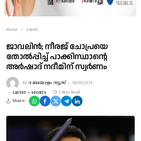
»
Home
Latest
ജാവലിൻ; നീരജ് ചോപ്രയെ
തോൽപ്പിച്ച് പാക്കിസ്ഥാന്റെ
അർഷാദ് നദീമിന് സ്വർണം
ദ മലയാളം ന്യൂസ്
By
08/08/2024
1 Min Read
LATEST
SPORTS
Share: