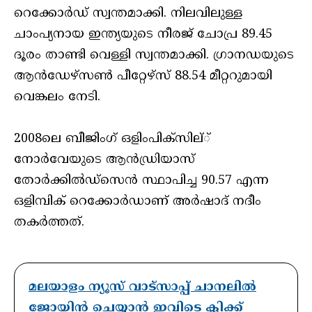
റെക്കോർഡ് സ്വന്തമാക്കി. നിലവിലുള്ള
ചാംപ്യനായ ഇന്ത്യയുടെ നീരജ് ചോപ്ര 89.45
ദൂരം താണ്ടി വെള്ളി സ്വന്തമാക്കി. ഗ്രാനഡയുടെ
ആൻഡേഴ്‌സൺ പീറ്റേഴ്‌സ് 88.54 മീറ്ററുമായി
വെങ്കലം നേടി.
2008ലെ ബീജിംഗ് ഒളിംപിക്സില്്
നോർവേയുടെ ആൻഡ്രിയാസ്
തോർക്കിൽഡ്‌സെൻ സ്ഥാപിച്ച 90.57 എന്ന
ഒളിമ്പിക് റെക്കോർഡാണ് അർഷാദ് നദീം
തകർത്തത്.
മലയാളം ന്യൂസ് വാട്സാപ്പ് ചാനലിൽ
ജോയിൻ ചെയ്യാൻ ഇവിടെ ക്ലിക്ക്