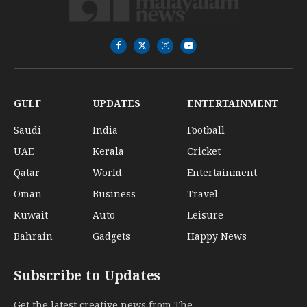
Facebook
X
Instagram
YouTube
(Twitter)
GULF
UPDATES
ENTERTAINMENT
Saudi
India
Football
UAE
Kerala
Cricket
Qatar
World
Entertainment
Oman
Business
Travel
Kuwait
Auto
Leisure
Bahrain
Gadgets
Happy News
Subscribe to Updates
Get the latest creative news from The