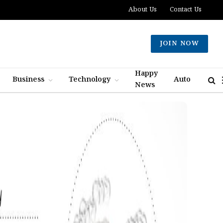
About Us
Contact Us
JOIN NOW
Happy
Business
Technology
Auto
News