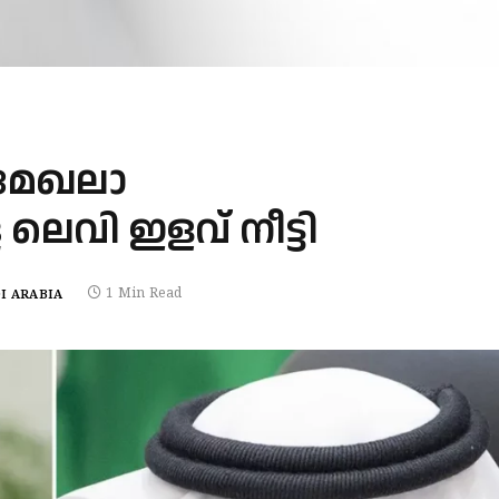
മേഖലാ
ലെവി ഇളവ് നീട്ടി
1 Min Read
I ARABIA