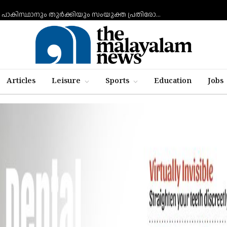
ചരിത്രപരമായ നീക്കം: സൗദി അറേബ്യയും പാകിസ്ഥാനും തുർക്കിയും സംയുക്ത പ്രതിരോധ കരാറിൽ ഒപ്പുവെക്കുന്നു, സമവാക്യങ്ങളെല്ലാം മാറും
Articles
Leisure
Sports
Education
Jobs