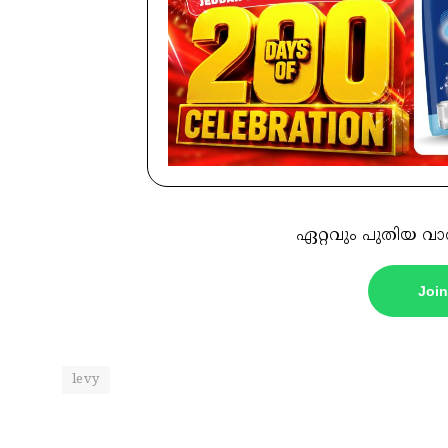
ഏറ്റവും പുതിയ വാ
Joi
levy