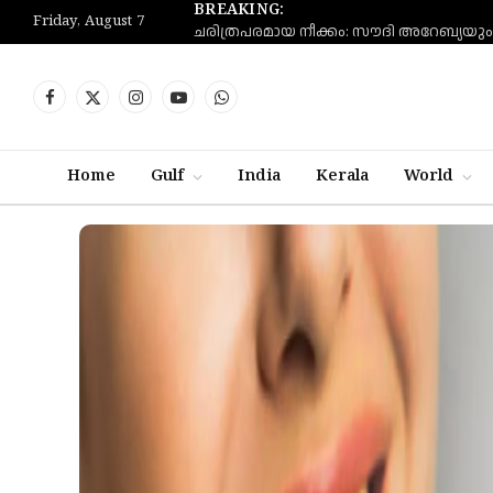
BREAKING:
Friday, August 7
Facebook
X
Instagram
YouTube
WhatsApp
(Twitter)
Home
Gulf
India
Kerala
World