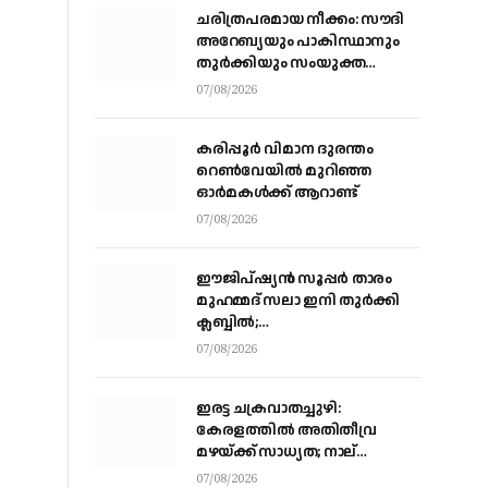
ചരിത്രപരമായ നീക്കം: സൗദി
അറേബ്യയും പാകിസ്ഥാനും
തുർക്കിയും സംയുക്ത
പ്രതിരോധ കരാറിൽ
07/08/2026
ഒപ്പുവെക്കുന്നു,
സമവാക്യങ്ങളെല്ലാം മാറും
കരിപ്പൂര്‍ വിമാന ദുരന്തം
റെണ്‍വേയില്‍ മുറിഞ്ഞ
ഓര്‍മകള്‍ക്ക് ആറാണ്ട്
07/08/2026
ഈജിപ്ഷ്യന്‍ സൂപ്പര്‍ താരം
മുഹമ്മദ് സലാ ഇനി തുര്‍ക്കി
ക്ലബ്ബില്‍;
ട്രാബ്‌സണ്‍സ്‌പോറിലെ കരാര്‍
07/08/2026
അവസാനഘട്ടത്തില്‍
ഇരട്ട ചക്രവാതച്ചുഴി:
കേരളത്തില്‍ അതിതീവ്ര
മഴയ്ക്ക് സാധ്യത; നാല്
ജില്ലകളില്‍ റെഡ് അലര്‍ട്ട്
07/08/2026