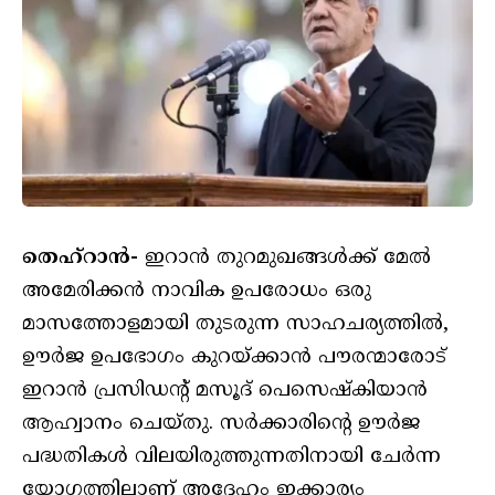
തെഹ്‌റാൻ-
ഇറാൻ തുറമുഖങ്ങൾക്ക് മേൽ
അമേരിക്കൻ നാവിക ഉപരോധം ഒരു
മാസത്തോളമായി തുടരുന്ന സാഹചര്യത്തിൽ,
ഊർജ ഉപഭോഗം കുറയ്ക്കാൻ പൗരന്മാരോട്
ഇറാൻ പ്രസിഡന്റ് മസൂദ് പെസെഷ്‌കിയാൻ
ആഹ്വാനം ചെയ്തു. സർക്കാരിന്റെ ഊർജ
പദ്ധതികൾ വിലയിരുത്തുന്നതിനായി ചേർന്ന
യോഗത്തിലാണ് അദ്ദേഹം ഇക്കാര്യം