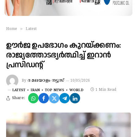
»
Home
Latest
ഊർജ ഉപഭോഗം കുറയ്ക്കണം:
രാജ്യത്തോടഭ്യർത്ഥിച്ച് ഇറാൻ
പ്രസിഡന്റ്
ദ മലയാളം ന്യൂസ്
By
10/05/2026
1 Min Read
LATEST
IRAN
TOP NEWS
WORLD
Share: