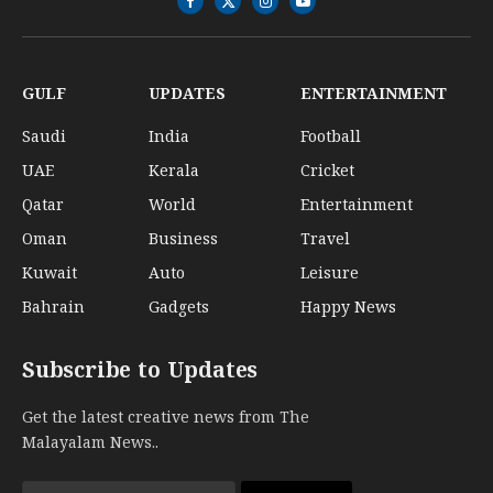
Facebook
X
Instagram
YouTube
(Twitter)
GULF
UPDATES
ENTERTAINMENT
Saudi
India
Football
UAE
Kerala
Cricket
Qatar
World
Entertainment
Oman
Business
Travel
Kuwait
Auto
Leisure
Bahrain
Gadgets
Happy News
Subscribe to Updates
Get the latest creative news from The
Malayalam News..