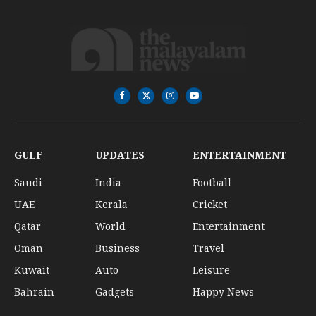
Facebook
X
Instagram
YouTube
(Twitter)
GULF
UPDATES
ENTERTAINMENT
Saudi
India
Football
UAE
Kerala
Cricket
Qatar
World
Entertainment
Oman
Business
Travel
Kuwait
Auto
Leisure
Bahrain
Gadgets
Happy News