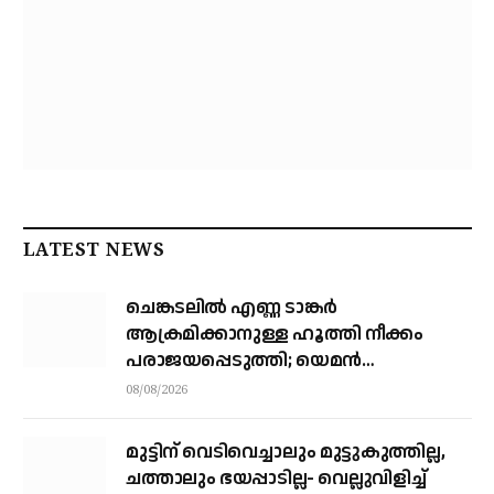
LATEST NEWS
ചെങ്കടലില്‍ എണ്ണ ടാങ്കര്‍
ആക്രമിക്കാനുള്ള ഹൂത്തി നീക്കം
പരാജയപ്പെടുത്തി; യെമൻ
സംഘർഷത്തിലേക്ക് നീങ്ങുന്നുവെന്ന്
08/08/2026
യു.എൻ മുന്നറിയിപ്പ്
മുട്ടിന് വെടിവെച്ചാലും മുട്ടുകുത്തില്ല,
ചത്താലും ഭയപ്പാടില്ല- വെല്ലുവിളിച്ച്