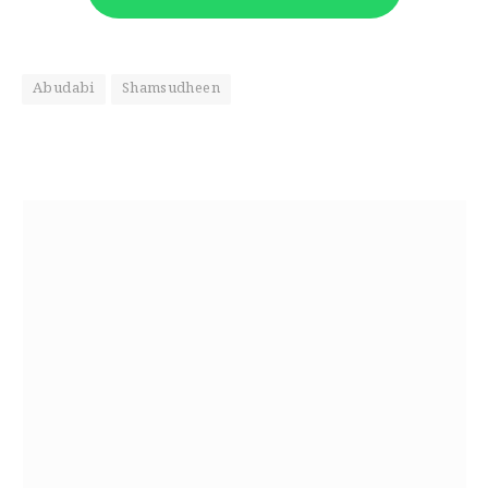
Abudabi
Shamsudheen