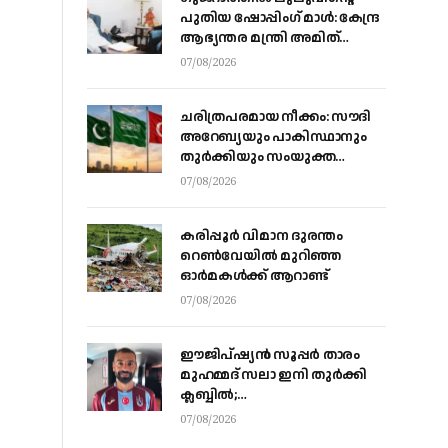
പുതിയ ഷോപ്പിംഗ് മാൾ: കേന്ദ്ര
ആഭ്യന്തര മന്ത്രി അമിത്
ഷായുമായി കൂടിക്കാഴ്ച
07/08/2026
നടത്തി എം.എ യൂസഫലി
ചരിത്രപരമായ നീക്കം: സൗദി
അറേബ്യയും പാകിസ്ഥാനും
തുർക്കിയും സംയുക്ത
പ്രതിരോധ കരാറിൽ
07/08/2026
ഒപ്പുവെക്കുന്നു,
സമവാക്യങ്ങളെല്ലാം മാറും
കരിപ്പൂര്‍ വിമാന ദുരന്തം
റെണ്‍വേയില്‍ മുറിഞ്ഞ
ഓര്‍മകള്‍ക്ക് ആറാണ്ട്
07/08/2026
ഈജിപ്ഷ്യന്‍ സൂപ്പര്‍ താരം
മുഹമ്മദ് സലാ ഇനി തുര്‍ക്കി
ക്ലബ്ബില്‍;
ട്രാബ്‌സണ്‍സ്‌പോറിലെ കരാര്‍
07/08/2026
അവസാനഘട്ടത്തില്‍