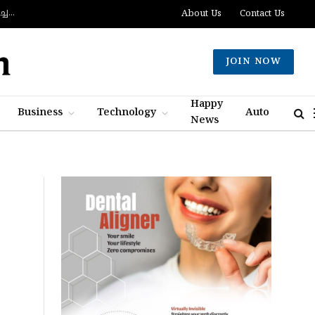
സൗദി, തുര്‍ക്കി, പാകിസ്ഥാന്‍ സംയുക്ത പ്രതിരോധ കരാര്‍ യാഥാര്‍ഥ്യമായി, കരാര്‍ ഒപ്പുവെച്ചത് വിശുദ്ധ ഹറമിന്റെ ചാരത്ത്
About Us
Contact Us
JOIN NOW
Happy
Business
Technology
Auto
News