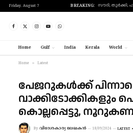
BREAKING:
Friday, August 7
Facebook
X
Instagram
YouTube
WhatsApp
(Twitter)
Home
Gulf
India
Kerala
World
»
Home
Latest
പേജറുകൾക്ക് പിന്
വാക്കിടോക്കികളും പൊട്
കൊല്ലപ്പെട്ടു, നൂറുകണക
വിദേശകാര്യ ലേഖകൻ
By
18/09/2024
LATEST