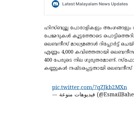
ഹിസ്ബുല്ല പോരാളികളും അംഗങ്ങളും
പേജറുകള്‍ കൂട്ടത്തോടെ പൊട്ടിത്തെറി
ലെബനീസ് മാധ്യമങ്ങള്‍ റിപ്പോര്‍ട്ട് ചെയ
എണ്ണം 4,000 കവിഞ്ഞതായി ലെബനീസ് ആര
400 പേരുടെ നില ഗുരുതരമാണ്. സ്‌ഫോടന
കണ്ണുകള്‍ നഷ്ടപ്പെട്ടതായി ലെബനീസ് മാധ്
pic.twitter.com/7qZJkb2MXn
— فيديوهات منوعة (@EsmailB