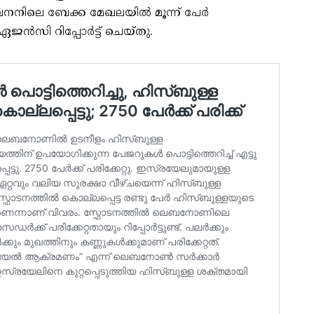
നനിലെ ബേക്ക മേഖലയിൽ മൂന്ന് പേർ
ഏജൻസി റിപ്പോർട്ട് ചെയ്തു.