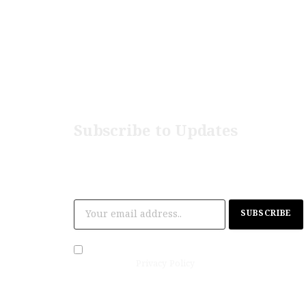
be
Subscribe to Updates
Get the latest creative news from The
Malayalam News..
By signing up, you agree to the our
terms and our
Privacy Policy
agreement.