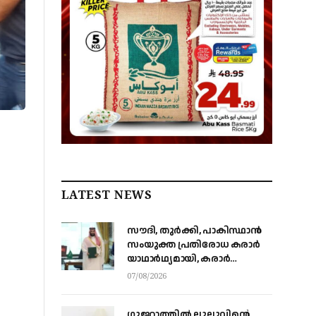
LATEST NEWS
സൗദി, തുര്‍ക്കി, പാകിസ്ഥാന്‍
സംയുക്ത പ്രതിരോധ കരാര്‍
യാഥാര്‍ഥ്യമായി, കരാര്‍
ഒപ്പുവെച്ചത് വിശുദ്ധ ഹറമിന്റെ
07/08/2026
ചാരത്ത്
ഗുജറാത്തിൽ ലുലുവിന്റെ