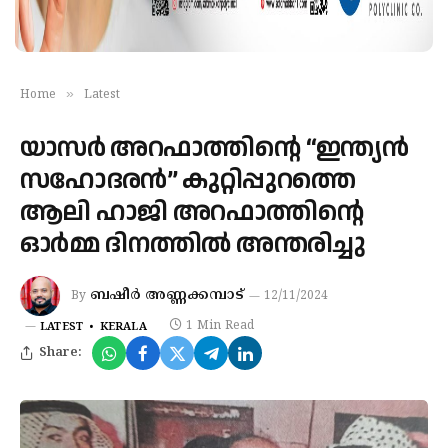
»
Home
Latest
യാസർ അറഫാത്തിന്റെ “ഇന്ത്യൻ
സഹോദരൻ” കുറ്റിപ്പുറത്തെ
ആലി ഹാജി അറഫാത്തിന്റെ
ഓർമ്മ ദിനത്തിൽ അന്തരിച്ചു
ബഷീർ അണ്ണക്കമ്പാട്
By
12/11/2024
1 Min Read
LATEST
KERALA
Share: