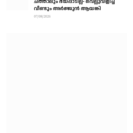
ചത്താലും ഭയപ്പാടില്ല- വെല്ലുവിളിച്ച്
വീണ്ടും അർജ്ജുൻ ആയങ്കി
07/08/2026