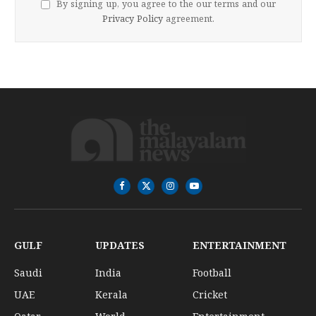
By signing up, you agree to the our terms and our
Privacy Policy
agreement.
Facebook
X
Instagram
YouTube
(Twitter)
GULF
UPDATES
ENTERTAINMENT
Saudi
India
Football
UAE
Kerala
Cricket