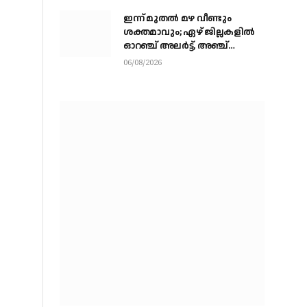
ഇന്ന് മുതല്‍ മഴ വീണ്ടും
ശക്തമാവും; ഏഴ് ജില്ലകളില്‍
ഓറഞ്ച് അലര്‍ട്ട്, അഞ്ച്
താലൂക്കുകളില്‍ അവധി
06/08/2026