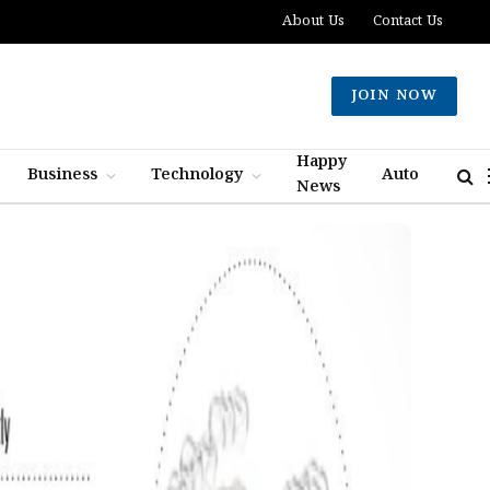
About Us
Contact Us
JOIN NOW
Happy
Business
Technology
Auto
News