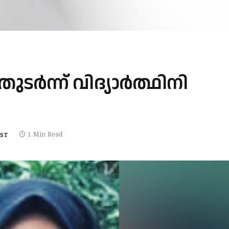
ടർന്ന് വിദ്യാർത്ഥിനി
1 Min Read
EST