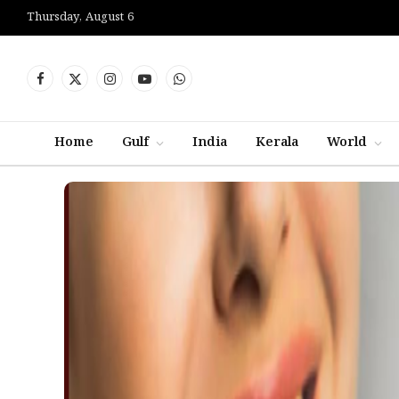
Thursday, August 6
Facebook
X
Instagram
YouTube
WhatsApp
(Twitter)
Home
Gulf
India
Kerala
World