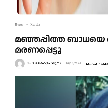
»
Home
Kerala
മഞ്ഞപ്പിത്ത ബാധയെ തു
മരണപ്പെട്ടു
ദ മലയാളം ന്യൂസ്
By
16/09/2024
KERALA
LAT