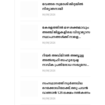
വേങ്ങര സ്വദേശി ജിദ്ദയിൽ
നിര്യാതനായി
06/08/2026
കേരളത്തില്‍ മഴ ശക്തമാവും:
അഞ്ച് ജില്ലകളിലെ വിദ്യാഭ്യാസ
സ്ഥാപനങ്ങള്‍ക്ക് നാളെ
അവധി
06/08/2026
റിയര്‍ അഡ്മിറല്‍ അബ്ദുല്ല
അല്‍ശഹ്രി ബഹുരാഷ്ട്ര
നാവിക പ്രതിരോധ സഖ്യസേന
കമാന്‍ഡര്‍
06/08/2026
സംസ്ഥാനത്ത് സ്വര്‍ണവില
റെക്കോഡിലേക്ക്; ഒരു പവന്‍
വാങ്ങാന്‍ 1.25 ലക്ഷം നല്‍കണം
06/08/2026