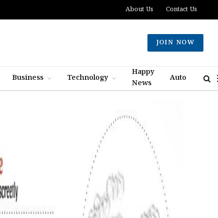
About Us
Contact Us
JOIN NOW
Happy
Business
Technology
Auto
News