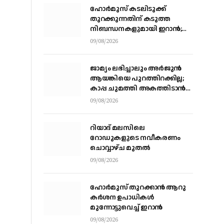
ഹോര്‍മുസ് കടലിടുക്ക്
തുറക്കുന്നതിന് കടുത്ത
നിബന്ധനകളുമായി ഇറാന്‍;
അമേരിക്ക നിലപാട്
09/08/2026
തിരുത്തുന്നത് വരെ
തുറക്കില്ലെന്ന് കൗണ്‍സില്‍
ജാമ്യം ലഭിച്ചാലും അര്‍ജുന്‍
ആയങ്കിയെ പുറത്തിറക്കില്ല;
കാപ്പ ചുമത്തി അകത്തിടാന്‍
നീക്കം
09/08/2026
റിയാദ് മലസിലെ
റോഡുകളുടെ നവീകരണം
ചൊവ്വാഴ്ച മുതല്‍
09/08/2026
ഹോർമുസ് തുറക്കാൻ ആറു
കർശന ഉപാധികൾ
മുന്നോട്ടുവെച്ച് ഇറാൻ
09/08/2026