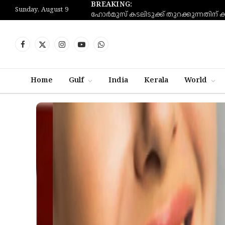
BREAKING:
Sunday, August 9
Facebook
X
Instagram
YouTube
WhatsApp
(Twitter)
Home
Gulf
India
Kerala
World