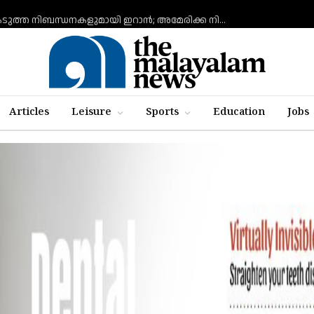
ഹോര്‍മുസ് കടലിടുക്ക് തുറക്കുന്നതിന് കടുത്ത നിബന്ധനകളുമായി ഇറാന്‍; അമേരിക്ക നിലപാട് തിരുത്തുന്നത് വരെ തുറക്കില്ലെന്ന് കൗണ്‍സില്‍
Articles
Leisure
Sports
Education
Jobs