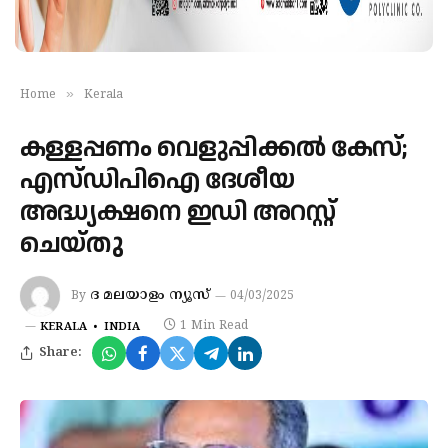
»
Home
Kerala
കള്ളപ്പണം വെളുപ്പിക്കൽ കേസ്;
എസ്‌ഡിപിഐ ദേശീയ
അദ്ധ്യക്ഷനെ ഇഡി അറസ്റ്റ്
ചെയ്‌തു
ദ മലയാളം ന്യൂസ്
By
04/03/2025
1 Min Read
KERALA
INDIA
Share: