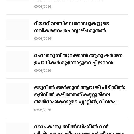
09/08/2026
റിയാദ് മലസിലെ റോഡുകളുടെ
നവീകരണം ചൊവ്വാഴ്ച മുതല്‍
09/08/2026
ഹോർമുസ് തുറക്കാൻ ആറു കർശന
ഉപാധികൾ മുന്നോട്ടുവെച്ച് ഇറാൻ
09/08/2026
ഒടുവിൽ അർജുൻ ആയങ്കി പിടിയിൽ;
ഒളിവിൽ കഴിഞ്ഞത് കണ്ണൂരിലെ
അഭിഭാഷകയുടെ ഫ്ലാറ്റിൽ, വിവരം
നൽകിയത് ഓട്ടോ ഡ്രൈവർ
09/08/2026
ദമാം കാനൂ ബിൽഡിംഗിൽ വൻ