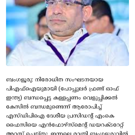
ബംഗളൂരു: നിരോധിത സംഘടനയായ
പിഎഫ്‌ഐയുമായി (പോപ്പുലർ ഫ്രണ്ട് ഓഫ്
ഇന്ത്യ) ബന്ധപ്പെട്ട കള്ളപ്പണം വെളുപ്പിക്കൽ
കേസിൽ ബന്ധമുണ്ടെന്ന് ആരോപിച്ച്
എസ്‌ഡിപിഐ ദേശീയ പ്രസിഡന്റ് എംകെ
ഫൈസിയെ എൻഫോഴ്‌സ്‌മെന്റ് ഡയറക്‌ടറേറ്റ്
അറസ്റ്റ് ചെയ്തു. ഇന്നലെ രാത്രി ബംഗളൂരുവിൽ