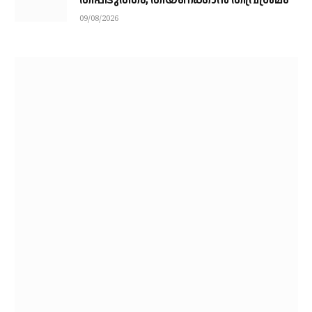
തീപ്പിടുത്തം, തീയണക്കാൻ തീവ്രശ്രമം
09/08/2026