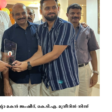
ൊ മകൻ ജംഷീദ്‌, കെ.ടി.എ. മുനീറിൽ നിന്ന്