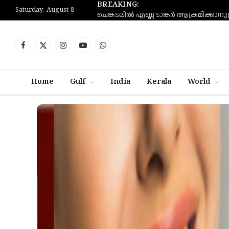
BREAKING:
Saturday, August 8
Facebook
X
Instagram
YouTube
WhatsApp
(Twitter)
Home
Gulf
India
Kerala
World