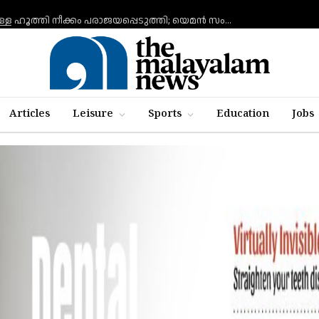
ചെങ്കടലില്‍ എണ്ണ ടാങ്കര്‍ ആക്രമിക്കാനുള്ള ഹൂത്തി നീക്കം പരാജയപ്പെടുത്തി; യെമൻ സംഘർഷത്തിലേക്ക് നീങ്ങുന്നുവെന്ന് യു.എൻ മുന്നറിയിപ്പ്
Articles
Leisure
Sports
Education
Jobs