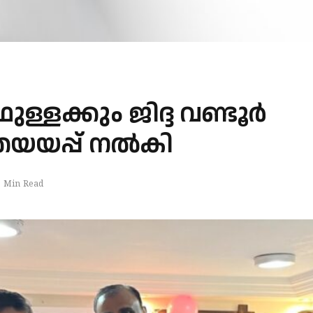
ള്ളക്കും ജിദ്ദ വണ്ടൂർ
ത്രയയപ്പ് നൽകി
1 Min Read