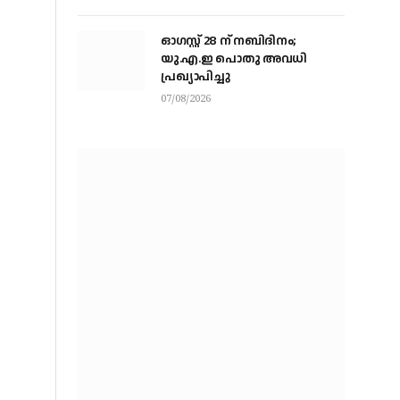
ഓഗസ്റ്റ് 28 ന് നബിദിനം;
യു.എ.ഇ പൊതു അവധി
പ്രഖ്യാപിച്ചു
07/08/2026