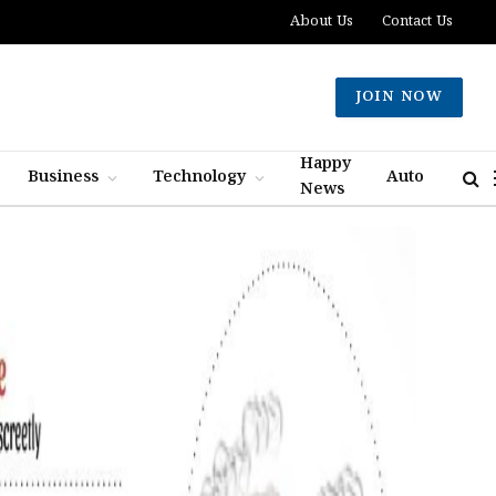
About Us
Contact Us
JOIN NOW
Happy
Business
Technology
Auto
News