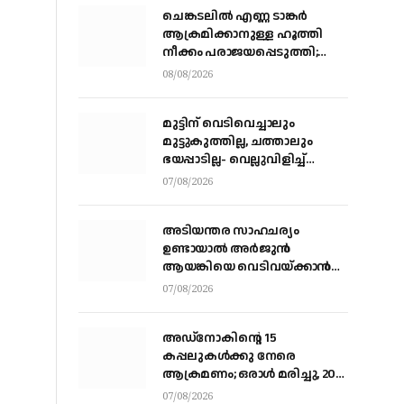
ചെങ്കടലില്‍ എണ്ണ ടാങ്കര്‍
ആക്രമിക്കാനുള്ള ഹൂത്തി
നീക്കം പരാജയപ്പെടുത്തി;
യെമൻ സംഘർഷത്തിലേക്ക്
08/08/2026
നീങ്ങുന്നുവെന്ന് യു.എൻ
മുന്നറിയിപ്പ്
മുട്ടിന് വെടിവെച്ചാലും
മുട്ടുകുത്തില്ല, ചത്താലും
ഭയപ്പാടില്ല- വെല്ലുവിളിച്ച്
വീണ്ടും അർജ്ജുൻ ആയങ്കി
07/08/2026
അടിയന്തര സാഹചര്യം
ഉണ്ടായാല്‍ അര്‍ജുന്‍
ആയങ്കിയെ വെടിവയ്ക്കാന്‍
നിര്‍ദേശം
07/08/2026
അഡ്നോകിന്റെ 15
കപ്പലുകള്‍ക്കു നേരെ
ആക്രമണം; ഒരാള്‍ മരിച്ചു, 20
പേര്‍ക്ക് പരിക്ക്
07/08/2026