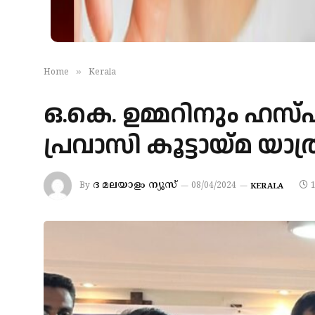
»
Home
Kerala
ഒ.കെ. ഉമ്മറിനും ഹസ്ഫു
പ്രവാസി കൂട്ടായ്‌മ യാ
ദ മലയാളം ന്യൂസ്
By
08/04/2024
KERALA