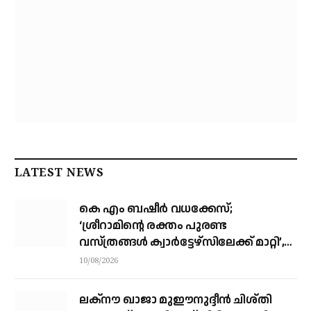
LATEST NEWS
കെ എം ബഷീര്‍ വധക്കേസ്;
‘ശ്രീറാമിന്റെ രക്തം പുരണ്ട
വസ്ത്രങ്ങള്‍ ക്വാര്‍ട്ടേഴ്‌സിലേക്ക് മാറ്റി’,
കോടതിയില്‍ സാക്ഷികളുടെ മൊഴി
10/08/2026
ലക്നൗ ഖാജാ മുഈനുദ്ദീൻ ചിശ്തി