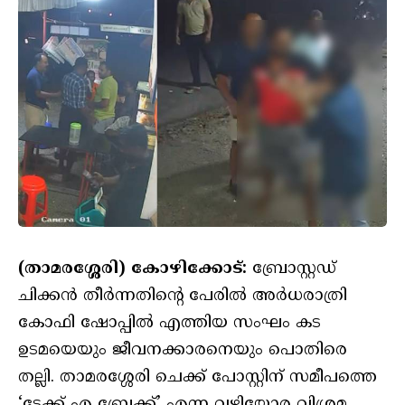
(താമരശ്ശേരി) കോഴിക്കോട്:
ബ്രോസ്റ്റഡ്
ചിക്കൻ തീർന്നതിന്റെ പേരിൽ അർധരാത്രി
കോഫി ഷോപ്പിൽ എത്തിയ സംഘം കട
ഉടമയെയും ജീവനക്കാരനെയും പൊതിരെ
തല്ലി. താമരശ്ശേരി ചെക്ക് പോസ്റ്റിന് സമീപത്തെ
‘ടേക്ക് എ ബ്രേക്ക്’ എന്ന വഴിയോര വിശ്രമ