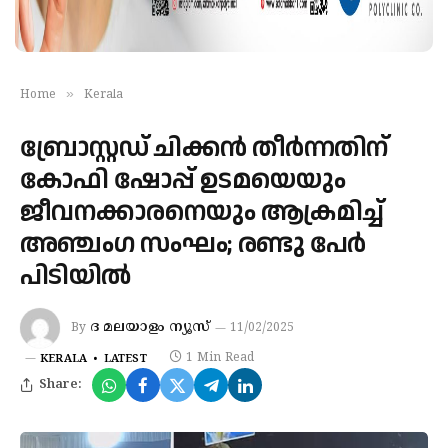
»
Home
Kerala
ബ്രോസ്റ്റഡ് ചിക്കൻ തീർന്നതിന്
കോഫി ഷോപ്പ് ഉടമയെയും
ജീവനക്കാരനെയും ആക്രമിച്ച്
അഞ്ചംഗ സംഘം; രണ്ടു പേർ
പിടിയിൽ
ദ മലയാളം ന്യൂസ്‌
By
11/02/2025
1 Min Read
KERALA
LATEST
Share: