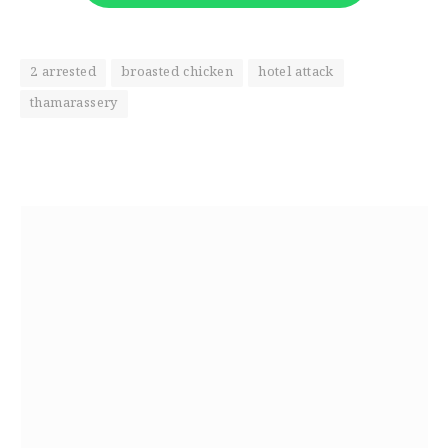
2 arrested
broasted chicken
hotel attack
thamarassery