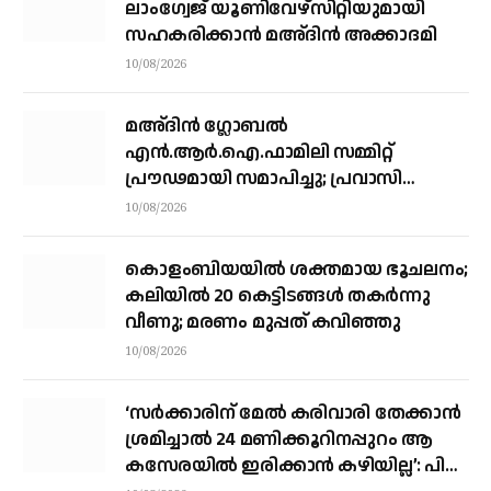
ലാംഗ്വേജ് യൂണിവേഴ്സിറ്റിയുമായി
സഹകരിക്കാൻ മഅ്ദിൻ അക്കാദമി
10/08/2026
മഅ്ദിന്‍ ഗ്ലോബല്‍
എന്‍.ആര്‍.ഐ.ഫാമിലി സമ്മിറ്റ്
പ്രൗഢമായി സമാപിച്ചു; പ്രവാസി
ക്ഷേമത്തിന് സമഗ്ര പദ്ധതികള്‍
10/08/2026
വേണമെന്ന്സയ്യിദ് ഇബ്രാഹീമുല്‍
ഖലീല്‍ അല്‍ ബുഖാരി
കൊളംബിയയിൽ ശക്തമായ ഭൂചലനം;
കലിയിൽ 20 കെട്ടിടങ്ങൾ തകർന്നു
വീണു; മരണം മുപ്പത് കവിഞ്ഞു
10/08/2026
‘സര്‍ക്കാരിന് മേല്‍ കരിവാരി തേക്കാന്‍
ശ്രമിച്ചാല്‍ 24 മണിക്കൂറിനപ്പുറം ആ
കസേരയില്‍ ഇരിക്കാന്‍ കഴിയില്ല’: പി