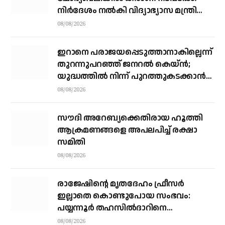
നിര്‍ദേശം നല്‍കി വിദ്യാഭ്യാസ മന്ത്രി
എന്‍ ഷംസുദ്ദീന്‍
08/08/2026
ഇറാനെ പരാജയപ്പെടുത്താനാകില്ലെന്ന്
തുറന്നുപറഞ്ഞ് ജനറല്‍ കെയ്ന്‍;
യുദ്ധത്തില്‍ നിന്ന് പുറത്തുകടക്കാന്‍
വഴികാണണമെന്നും ആവശ്യം
08/08/2026
സൗദി അറേബ്യക്കെതിരായ ഹൂത്തി
ആക്രമണങ്ങളെ അപലപിച്ച് രക്ഷാ
സമിതി
08/08/2026
രാജേഷിന്റെ മൃതദേഹം ഫ്രീസർ
ഇല്ലാതെ കൊണ്ടുപോയ സംഭവം:
പയ്യന്നൂർ തഹസിൽദാറിനെ
സസ്പെൻഡ് ചെയ്യാൻ നിർദ്ദേശം
08/08/2026