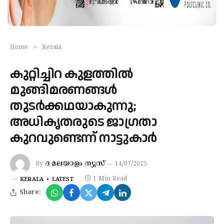
»
Home
Kerala
കുറ്റിച്ചിറ കുളത്തിൽ
മുങ്ങിമരണങ്ങൾ
തുടർക്കഥയാകുന്നു;
അധികൃതരു‌ടെ ‍ജാ​ഗ്രതാ
കുറവുണ്ടെന്ന് നാട്ടുകാർ
ദ മലയാളം ന്യൂസ്
By
14/07/2025
1 Min Read
KERALA
LATEST
Share: