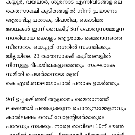
കയ്യൂർ, വയലാർ, ശൂരനാട് എന്നിവിടങ്ങളിലെ
രക്തസാക്ഷി കുടീരങ്ങളിൽ നിന്ന് പ്രയാണം
ആരംഭിച്ച പതാക, ദീപശിഖ, കൊടിമര
ജാഥകൾ ഇന്ന് വൈകിട്ട് 5ന് പൊതുസമ്മേളന
നഗരിയായ കൊല്ലം ആശ്രാമം മൈതാനത്തെ
സീതാറാം യെച്ചൂരി നഗറിൽ സംഗമിക്കും.
ജില്ലയിലെ 23 രക്തസാക്ഷി കുടീരങ്ങളിൽ
നിന്നുള്ള ദീപശിഖകളുമെത്തും. സംഘാടക
സമിതി ചെയർമാനായ മന്ത്രി
കെ.എൻ.ബാലഗോപാൽ പതാക ഉയർത്തും.
9ന് ഉച്ചകഴിഞ്ഞ് ആശ്രാമം മൈതാനത്ത്
ലക്ഷങ്ങൾ പങ്കെടുക്കുന്ന പൊതുസമ്മേളനവും
കാൽലക്ഷം റെഡ് വോളന്റിയർമാരുടെ
പരേഡും നടക്കും. നാളെ രാവിലെ 10ന് ടൗൺ