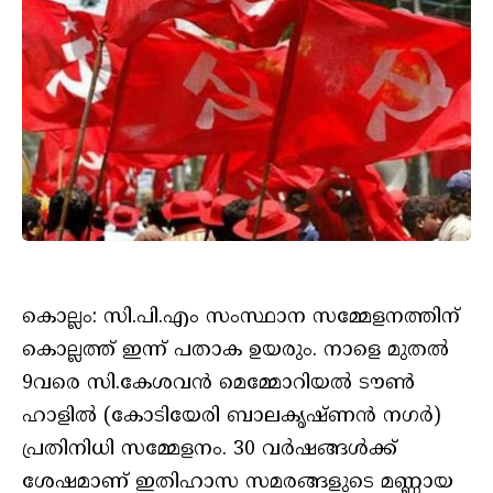
കൊല്ലം: സി.പി.എം സംസ്ഥാന സമ്മേളനത്തിന്
കൊല്ലത്ത് ഇന്ന് പതാക ഉയരും. നാളെ മുതൽ
9വരെ സി.കേശവൻ മെമ്മോറിയൽ ടൗൺ
ഹാളിൽ (കോടിയേരി ബാലകൃഷ്ണൻ നഗർ)
പ്രതിനിധി സമ്മേളനം. 30 വർഷങ്ങൾക്ക്
ശേഷമാണ് ഇതിഹാസ സമരങ്ങളുടെ മണ്ണായ