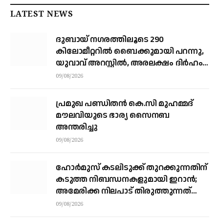
LATEST NEWS
ദുബായ് ന​ഗരത്തിലൂടെ 290
കിലോമീറ്ററില്‍ ബൈക്കുമായി പറന്നു,
യുവാവ് അറസ്റ്റിൽ, അരലക്ഷം ദിർഹം
പിഴ
09/08/2026
പ്രമുഖ പണ്ഡിതൻ കെ.സി മുഹമ്മദ്
മൗലവിയുടെ ഭാര്യ സൈനബ
അന്തരിച്ചു
09/08/2026
ഹോര്‍മുസ് കടലിടുക്ക് തുറക്കുന്നതിന്
കടുത്ത നിബന്ധനകളുമായി ഇറാന്‍;
അമേരിക്ക നിലപാട് തിരുത്തുന്നത്
വരെ തുറക്കില്ലെന്ന് കൗണ്‍സില്‍
09/08/2026