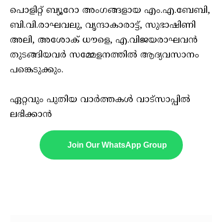
പൊളിറ്റ് ബ്യൂറോ അംഗങ്ങളായ എം.എ.ബേബി,
ബി.വി.രാഘവലു, വൃന്ദാകാരാട്ട്, സുഭാഷിണി
അലി, അശോക് ധൗളെ, എ.വിജയരാഘവൻ
തുടങ്ങിയവർ സമ്മേളനത്തിൽ ആദ്യവസാനം
പങ്കെടുക്കും.
ഏറ്റവും പുതിയ വാർത്തകൾ വാട്സാപ്പിൽ
ലഭിക്കാൻ
Join Our WhatsApp Group