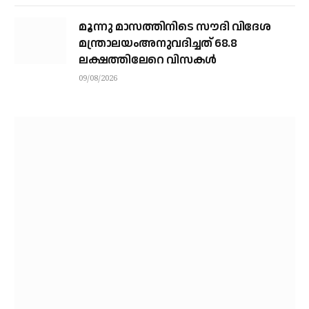
മൂന്നു മാസത്തിനിടെ സൗദി വിദേശ
മന്ത്രാലയംഅനുവദിച്ചത് 68.8
ലക്ഷത്തിലേറെ വിസകള്‍
09/08/2026