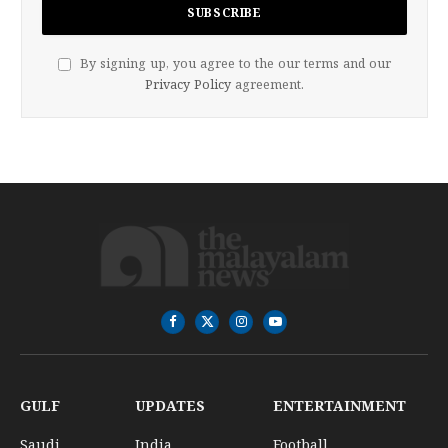
By signing up, you agree to the our terms and our
Privacy Policy
agreement.
Facebook
X
Instagram
YouTube
(Twitter)
GULF
UPDATES
ENTERTAINMENT
Saudi
India
Football