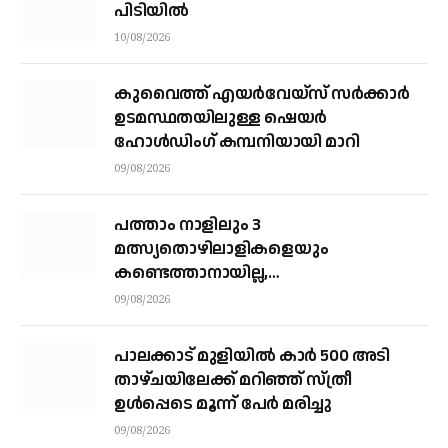
പിടിയിൽ
10/08/2026
കുവൈത്ത് എയര്‍വേയ്‌സ് സര്‍ക്കാര്‍
ഉടമസ്ഥതയിലുള്ള ഷെയര്‍
ഹോള്‍ഡിംഗ് കമ്പനിയായി മാറി
09/08/2026
പത്താം നാളിലും 3
മത്സ്യതൊഴിലാളികളെയും
കണ്ടെത്താനായില്ല,
നാവികസേനയെത്തിയിട്ടും രക്ഷയില്ല;
09/08/2026
നാളെയും തിരച്ചില്‍ തുടരും
പാലക്കാട് മുളിയിൽ കാർ 500 അടി
താഴ്ചയിലേക്ക് മറിഞ്ഞ് സ്ത്രീ
ഉൾപ്പെടെ മൂന്ന് പേർ മരിച്ചു
09/08/2026