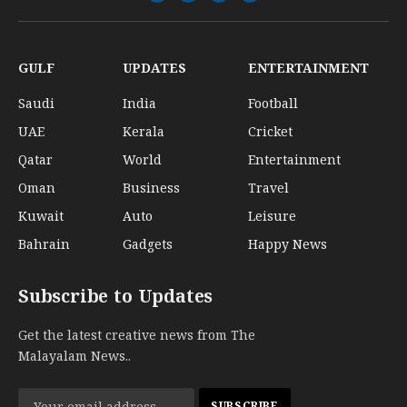
Facebook
X
Instagram
YouTube
(Twitter)
GULF
UPDATES
ENTERTAINMENT
Saudi
India
Football
UAE
Kerala
Cricket
Qatar
World
Entertainment
Oman
Business
Travel
Kuwait
Auto
Leisure
Bahrain
Gadgets
Happy News
Subscribe to Updates
Get the latest creative news from The
Malayalam News..