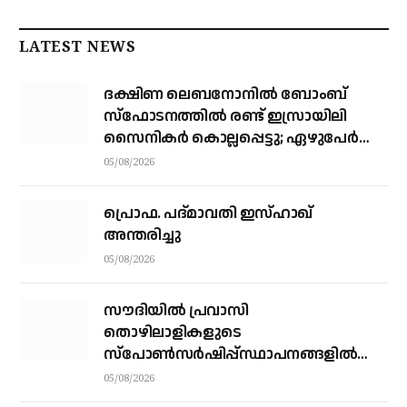
LATEST NEWS
ദക്ഷിണ ലെബനോനില്‍ ബോംബ്
സ്‌ഫോടനത്തില്‍ രണ്ട് ഇസ്രായിലി
സൈനികര്‍ കൊല്ലപ്പെട്ടു; ഏഴുപേര്‍ക്ക്
പരിക്ക്
05/08/2026
പ്രൊഫ. പദ്മാവതി ഇസ്ഹാഖ്
അന്തരിച്ചു
05/08/2026
സൗദിയില്‍ പ്രവാസി
തൊഴിലാളികളുടെ
സ്‌പോണ്‍സര്‍ഷിപ്പ്സ്ഥാപനങ്ങളില്‍
നിന്ന് വ്യക്തികളിലേക്ക് മാറ്റാന്‍
05/08/2026
അനുമതി