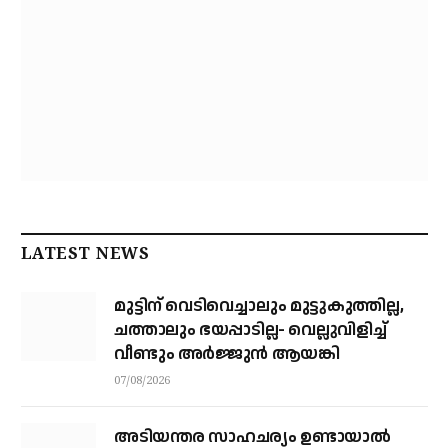
LATEST NEWS
മുട്ടിന് വെടിവെച്ചാലും മുട്ടുകുത്തില്ല,
ചത്താലും ഭയപ്പാടില്ല- വെല്ലുവിളിച്ച്
വീണ്ടും അർജ്ജുൻ ആയങ്കി
07/08/2026
അടിയന്തര സാഹചര്യം ഉണ്ടായാല്‍