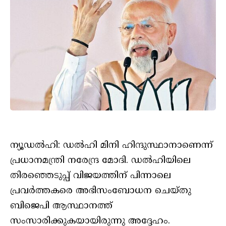
ന്യൂഡൽഹി: ഡൽഹി മിനി ഹിന്ദുസ്ഥാനാണെന്ന്
പ്രധാനമന്ത്രി നരേന്ദ്ര മോദി. ഡൽഹിയിലെ
തിരഞ്ഞെടുപ്പ് വിജയത്തിന് പിന്നാലെ
പ്രവർത്തകരെ അഭിസംബോധന ചെയ്തു
ബിജെപി ആസ്ഥാനത്ത്
സംസാരിക്കുകയായിരുന്നു അദ്ദേഹം.