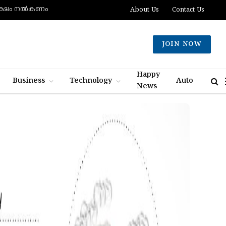
 ലക്ഷം നല്‍കണം
About Us
Contact Us
JOIN NOW
Happy
Business
Technology
Auto
News