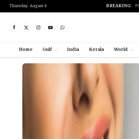
സ
BREAKING:
Thursday, August 6
Facebook
X
Instagram
YouTube
WhatsApp
(Twitter)
Home
Gulf
India
Kerala
World