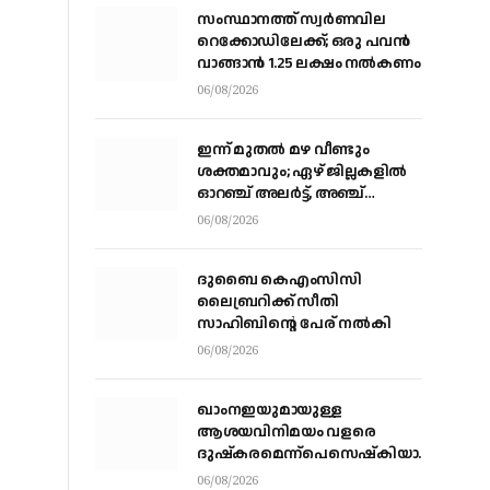
സംസ്ഥാനത്ത് സ്വര്‍ണവില
റെക്കോഡിലേക്ക്; ഒരു പവന്‍
വാങ്ങാന്‍ 1.25 ലക്ഷം നല്‍കണം
06/08/2026
ഇന്ന് മുതല്‍ മഴ വീണ്ടും
ശക്തമാവും; ഏഴ് ജില്ലകളില്‍
ഓറഞ്ച് അലര്‍ട്ട്, അഞ്ച്
താലൂക്കുകളില്‍ അവധി
06/08/2026
ദുബൈ കെഎംസിസി
ലൈബ്രറിക്ക് സീതി
സാഹിബിന്റെ പേര് നല്‍കി
06/08/2026
ഖാംനഇയുമായുള്ള
ആശയവിനിമയം വളരെ
ദുഷ്‌കരമെന്ന്പെസെഷ്‌കിയാന്‍,
രാജിവെക്കില്ലെന്നും പ്രസിഡന്റ്
06/08/2026