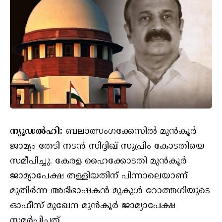
ന്യൂഡൽഹി:
ബലാത്സംഗക്കേസിൽ മുൻകൂർ
ജാമ്യം തേടി നടൻ സിദ്ദിഖ് സുപ്രിം കോടതിയെ
സമീപിച്ചു. കേരള ഹൈക്കോടതി മുൻകൂർ
ജാമ്യാപേക്ഷ തള്ളിയതിന് പിന്നാലെയാണ്
മുതിർന്ന അഭിഭാഷകൻ മുകുൾ റോത്തഗിയുടെ
ഓഫീസ് മുഖേന മുൻകൂർ ജാമ്യാപേക്ഷ
സമർപ്പിച്ചത്.