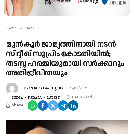
»
Home
India
മുൻകൂർ ജാമ്യത്തിനായി നടൻ
സിദ്ദീഖ് സുപ്രിം കോടതിയിൽ;
തടസ്സ ഹരജിയുമായി സർക്കാറും
അതിജീവിതയും
ദ മലയാളം ന്യൂസ്‌
By
25/09/2024
1 Min Read
INDIA
KERALA
LATEST
Share: