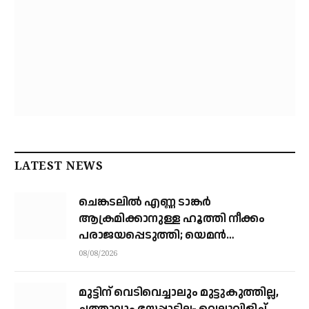
LATEST NEWS
ചെങ്കടലില്‍ എണ്ണ ടാങ്കര്‍
ആക്രമിക്കാനുള്ള ഹൂത്തി നീക്കം
പരാജയപ്പെടുത്തി; യെമൻ
സംഘർഷത്തിലേക്ക് നീങ്ങുന്നുവെന്ന്
08/08/2026
യു.എൻ മുന്നറിയിപ്പ്
മുട്ടിന് വെടിവെച്ചാലും മുട്ടുകുത്തില്ല,
ചത്താലും ഭയപ്പാടില്ല- വെല്ലുവിളിച്ച്