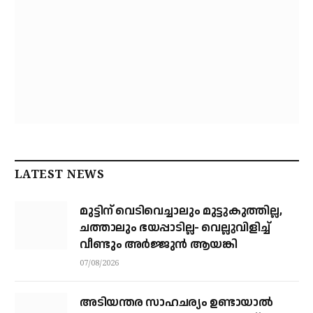
LATEST NEWS
മുട്ടിന് വെടിവെച്ചാലും മുട്ടുകുത്തില്ല,
ചത്താലും ഭയപ്പാടില്ല- വെല്ലുവിളിച്ച്
വീണ്ടും അർജ്ജുൻ ആയങ്കി
07/08/2026
അടിയന്തര സാഹചര്യം ഉണ്ടായാല്‍