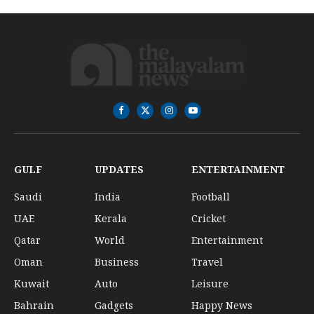
Facebook
X
Instagram
YouTube
(Twitter)
GULF
UPDATES
ENTERTAINMENT
Saudi
India
Football
UAE
Kerala
Cricket
Qatar
World
Entertainment
Oman
Business
Travel
Kuwait
Auto
Leisure
Bahrain
Gadgets
Happy News