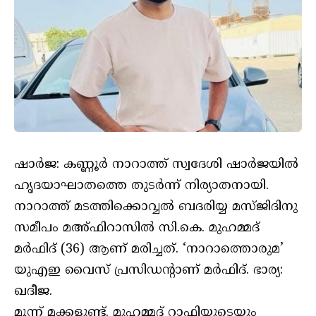
ഷാര്‍ജ: കണ്ണൂര്‍ നാറാത്ത് സ്വദേശി ഷാര്‍ജയില്‍
ഹൃദയാഘാതത്തെ തുടര്‍ന്ന് നിര്യാതനായി.
നാറാത്ത് മടത്തിക്കൊവ്വല്‍ ബദരിയ്യ മസ്ജിദിനു
സമീപം മഅ്ഫിറാസില്‍ സി.കെ. മുഹമ്മദ്
മര്‍ഫിദ് (36) ആണ് മരിച്ചത്. ‘നാറാത്തൊരുമ’
യുഎഇ വൈസ് പ്രസിഡന്‍റാണ് മർഫിദ്. ഭാര്യ:
ഖദീജ.
മൂന്ന് മക്കളുണ്ട്. മുഹമ്മദ് റാഫിയുടെയും