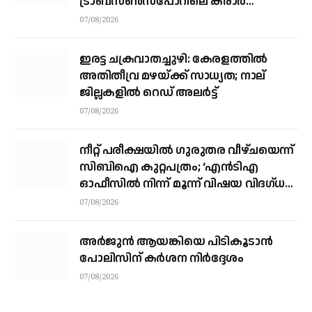
ട്രാബ്‌സണ്‍സ്‌പോറിലെ കരാര്‍
അവസാനഘട്ടത്തില്‍
07/08/2026
ഇരട്ട ചക്രവാതച്ചുഴി: കേരളത്തില്‍
അതിതീവ്ര മഴയ്ക്ക് സാധ്യത; നാല്
ജില്ലകളില്‍ റെഡ് അലര്‍ട്ട്
07/08/2026
നീറ്റ് പരീക്ഷയില്‍ ഗുരുതര വീഴ്ചയെന്ന്
സിബിഐ കുറ്റപത്രം; ‘എന്‍ടിഎ
ഓഫീസില്‍ നിന്ന് മൂന്ന് വിഷയ വിദഗ്ധര്‍
വിവിധ മാര്‍ഗങ്ങളിലൂടെ ചോദ്യങ്ങള്‍
07/08/2026
ചോര്‍ത്തി’
അര്‍ജുന്‍ ആയങ്കിയെ പിടികൂടാന്‍
പോലിസിന് കര്‍ശന നിര്‍ദ്ദേശം
07/08/2026