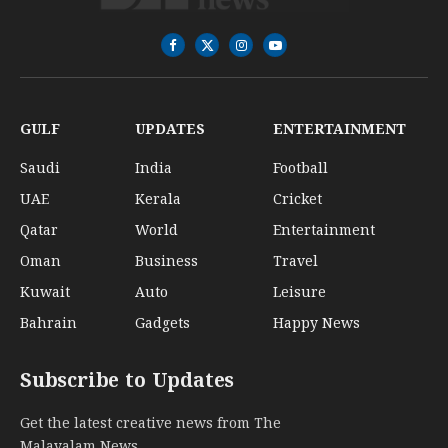
Facebook
X
Instagram
YouTube
(Twitter)
GULF
UPDATES
ENTERTAINMENT
Saudi
India
Football
UAE
Kerala
Cricket
Qatar
World
Entertainment
Oman
Business
Travel
Kuwait
Auto
Leisure
Bahrain
Gadgets
Happy News
Subscribe to Updates
Get the latest creative news from The
Malayalam News..