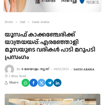
»
»
Home
Gulf
Saudi Arabia
യൂസഫ് കാക്കഞ്ചേരിക്ക്
യാത്രയയപ്പ്: എരഞ്ഞോളി
മൂസയുടെ വരികൾ പാടി മറുപടി
പ്രസംഗം
ദ മലയാളം ന്യൂസ്
By
08/02/2025
SAUDI ARABIA
2 Mins Read
Share: