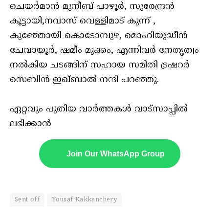
ചെയർമാൻ മുനീബ് പാഴൂർ, സുരേന്ദ്രൻ
കൂട്ടായി,നവാസ് വെള്ളിമാട് കുന്ന് ,
കുഞ്ഞോയി കൊടോമ്പുഴ, മൊഹിയുദ്ധീൻ
ചേവായൂർ, ഷമീം മുക്കം, എന്നിവർ നേതൃത്വം
നൽകിയ ചടങ്ങിന് സഹായ സമിതി ട്രഷറർ
സെബിൻ ഇഖ്ബാൽ നന്ദി പറഞ്ഞു.
ഏറ്റവും പുതിയ വാർത്തകൾ വാട്സാപ്പിൽ
ലഭിക്കാൻ
Join Our WhatsApp Group
Sent off
Yousaf Kakkanchery