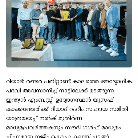
റിയാദ്: രണ്ടര പതിറ്റാണ്ട് കാലത്തെ ഔദ്യോഗിക
പദവി അവസാനിച്ച് നാട്ടിലേക്ക് മടങ്ങുന്ന
ഇന്ത്യൻ എംബസ്സി ഉദ്യോഗസ്ഥൻ യൂസഫ്
കാക്കഞ്ചേരിക്ക് റിയാദ് റഹീം സഹായ സമിതി
യാത്രയയപ്പ് നൽകി.മുതിർന്ന
മാധ്യമപ്രവർത്തകനും സൗദി ഗൾഫ് മാധ്യമം
ചീഫുമായ നജിം കൊച്ചു കലുങ്ക് ചടങ്ങ്