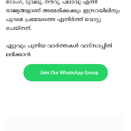
ടോംഗ, ടുവലു, നൗറു, പലാവു എന്നീ
രാജ്യങ്ങളാണ് അമേരിക്കക്കും ഇസ്രായിലിനും
പുറമെ പ്രമേയത്തെ എതിര്‍ത്ത് വോട്ടു
ചെയ്തത്.
ഏറ്റവും പുതിയ വാർത്തകൾ വാട്സാപ്പിൽ
ലഭിക്കാൻ
Join Our WhatsApp Group