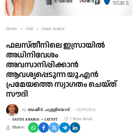
»
»
Home
Gulf
Saudi Arabia
ഫലസ്തീനിലെ ഇസ്രായില്‍
അധിനിവേശം
അവസാനിപ്പിക്കാന്‍
ആവശ്യപ്പെടുന്ന യു.എന്‍
പ്രമേയത്തെ സ്വാഗതം ചെയ്ത്
സൗദി
ബഷീർ ചുള്ളിയോട്
By
19/09/2024
2 Mins Read
SAUDI ARABIA
LATEST
Share: