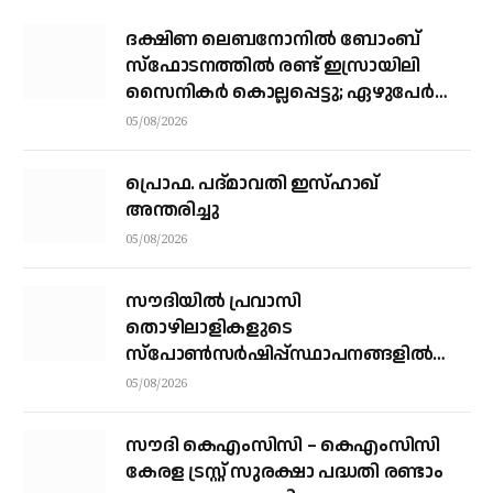
ദക്ഷിണ ലെബനോനില്‍ ബോംബ്
സ്‌ഫോടനത്തില്‍ രണ്ട് ഇസ്രായിലി
സൈനികര്‍ കൊല്ലപ്പെട്ടു; ഏഴുപേര്‍ക്ക്
പരിക്ക്
05/08/2026
പ്രൊഫ. പദ്മാവതി ഇസ്ഹാഖ്
അന്തരിച്ചു
05/08/2026
സൗദിയില്‍ പ്രവാസി
തൊഴിലാളികളുടെ
സ്‌പോണ്‍സര്‍ഷിപ്പ്സ്ഥാപനങ്ങളില്‍
നിന്ന് വ്യക്തികളിലേക്ക് മാറ്റാന്‍
05/08/2026
അനുമതി
സൗദി കെഎംസിസി – കെഎംസിസി
കേരള ട്രസ്റ്റ് സുരക്ഷാ പദ്ധതി രണ്ടാം