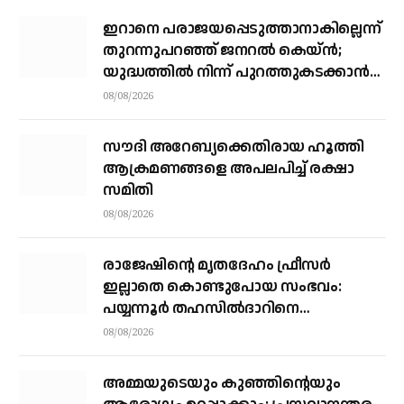
ഇറാനെ പരാജയപ്പെടുത്താനാകില്ലെന്ന്
തുറന്നുപറഞ്ഞ് ജനറല്‍ കെയ്ന്‍;
യുദ്ധത്തില്‍ നിന്ന് പുറത്തുകടക്കാന്‍
വഴികാണണമെന്നും ആവശ്യം
08/08/2026
സൗദി അറേബ്യക്കെതിരായ ഹൂത്തി
ആക്രമണങ്ങളെ അപലപിച്ച് രക്ഷാ
സമിതി
08/08/2026
രാജേഷിന്റെ മൃതദേഹം ഫ്രീസർ
ഇല്ലാതെ കൊണ്ടുപോയ സംഭവം:
പയ്യന്നൂർ തഹസിൽദാറിനെ
സസ്പെൻഡ് ചെയ്യാൻ നിർദ്ദേശം
08/08/2026
അമ്മയുടെയും കുഞ്ഞിന്റെയും