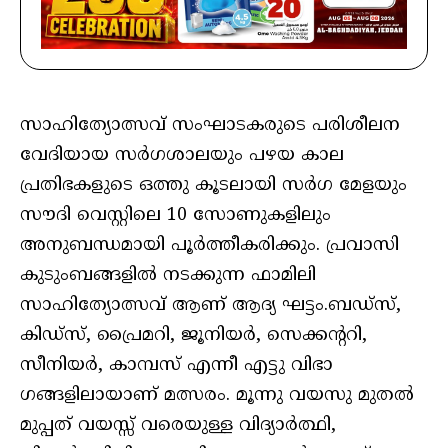
സാഹിത്യോത്സവ് സംഘാടകരുടെ പരിശീലന
വേദിയായ സർ​ഗശാലയും പഴയ കാല
പ്രതിഭകളുടെ ഒത്തു കൂടലായി സർഗ മേളയും
സൗദി വെസ്റ്റിലെ 10 സോണുകളിലും
അനുബന്ധമായി പൂർത്തീകരിക്കും. പ്രവാസി
കുടുംബങ്ങളിൽ നടക്കുന്ന ഫാമിലി
സാഹിത്യോത്സവ് ആണ് ആദ്യ ഘട്ടം.ബഡ്സ്,
കിഡ്സ്, പ്രൈമറി, ജൂനിയർ, സെക്കന്ററി,
സീനിയർ, കാമ്പസ് എന്നീ എട്ടു വിഭാ​
ഗങ്ങളിലായാണ് മത്സരം. മൂന്നു വയസു മുതൽ
മുപ്പത്‌ വയസ്സ്‌ വരെയുള്ള വിദ്യാർത്ഥി,