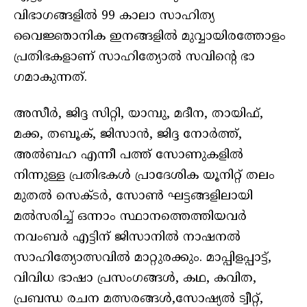
വിഭാഗങ്ങളിൽ 99 കാലാ സാഹിത്യ
വൈജ്ഞാനിക ഇനങ്ങളിൽ മുവ്വായിരത്തോളം
പ്രതിഭകളാണ് സാഹിത്യോൽ സവിന്റെ ഭാ​
ഗമാകുന്നത്.
അസീർ, ജിദ്ദ സിറ്റി, യാമ്പു, മദീന, തായിഫ്,
മക്ക, തബൂക്, ജിസാൻ, ജിദ്ദ നോർത്ത്,
അൽബഹ എന്നീ പത്ത് സോണുകളിൽ
നിന്നുള്ള പ്രതിഭകൾ പ്രാദേശിക യൂനിറ്റ്‌ തലം
മുതൽ സെക്ടർ, സോൺ ഘട്ടങ്ങളിലായി
മൽസരിച്ച്‌ ഒന്നാം സ്ഥാനത്തെത്തിയവർ
നവംബർ എട്ടിന് ജിസാനിൽ നാഷനൽ
സാഹിത്യോത്സവിൽ മാറ്റുരക്കും. മാപ്പിളപ്പാട്ട്,
വിവിധ ഭാഷാ പ്രസംഗങ്ങൾ, കഥ, കവിത,
പ്രബന്ധ രചന മത്സരങ്ങൾ,സോഷ്യൽ ട്വീറ്റ്,