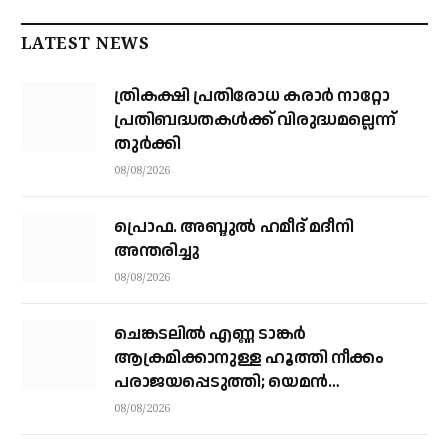
LATEST NEWS
ത്രികക്ഷി പ്രതിരോധ കരാര്‍ നാറ്റോ
പ്രതിബദ്ധതകള്‍ക്ക് വിരുദ്ധമല്ലെന്ന്
തുര്‍ക്കി
08/08/2026
പ്രൊഫ. അബ്ദുൽ ഹമീദ് മദീനി
അന്തരിച്ചു
08/08/2026
ചെങ്കടലില്‍ എണ്ണ ടാങ്കര്‍
ആക്രമിക്കാനുള്ള ഹൂത്തി നീക്കം
പരാജയപ്പെടുത്തി; യെമൻ
സംഘർഷത്തിലേക്ക് നീങ്ങുന്നുവെന്ന്
08/08/2026
യു.എൻ മുന്നറിയിപ്പ്