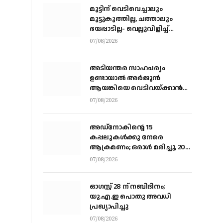
മുട്ടിന് വെടിവെച്ചാലും
മുട്ടുകുത്തില്ല, ചത്താലും
ഭയപ്പാടില്ല- വെല്ലുവിളിച്ച്
വീണ്ടും അർജ്ജുൻ ആയങ്കി
07/08/2026
അടിയന്തര സാഹചര്യം
ഉണ്ടായാല്‍ അര്‍ജുന്‍
ആയങ്കിയെ വെടിവയ്ക്കാന്‍
നിര്‍ദേശം
07/08/2026
അഡ്നോകിന്റെ 15
കപ്പലുകള്‍ക്കു നേരെ
ആക്രമണം; ഒരാള്‍ മരിച്ചു, 20
പേര്‍ക്ക് പരിക്ക്
07/08/2026
ഓഗസ്റ്റ് 28 ന് നബിദിനം;
യു.എ.ഇ പൊതു അവധി
പ്രഖ്യാപിച്ചു
07/08/2026