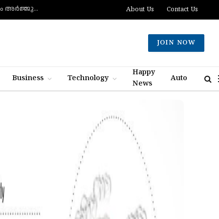
മുട്ടിന് വെടിവെച്ചാലും മുട്ടുകുത്തില്ല, ചത്താലും ഭയപ്പാടില്ല- വെല്ലുവിളിച്ച് വീണ്ടും അർജ്ജുൻ ആയങ്കി
About Us
Contact Us
JOIN NOW
Happy
Business
Technology
Auto
News