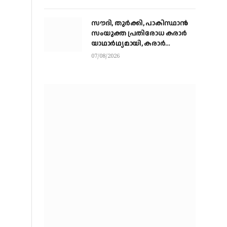
സൗദി, തുര്‍ക്കി, പാകിസ്ഥാന്‍
സംയുക്ത പ്രതിരോധ കരാര്‍
യാഥാര്‍ഥ്യമായി, കരാര്‍
ഒപ്പുവെച്ചത് വിശുദ്ധ ഹറമിന്റെ
07/08/2026
ചാരത്ത്