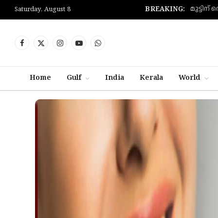
BREAKING:
Saturday, August 8
Facebook
X
Instagram
YouTube
WhatsApp
(Twitter)
Home
Gulf
India
Kerala
World