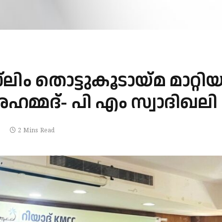
ിം തൊട്ടുകൂടായ്മ മാറ്റി
മ്മദ്- പി എം സ്വാദിഖലി
2 Mins Read