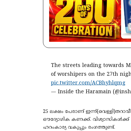
The streets leading towards M
of worshipers on the 27th nig
pic.twitter.com/ACBhyhlqmg
— Inside the Haramain (@insh
25 ലക്ഷം പേരാണ് ഇന്ന്(വെള്ളി)തറാ
ഔദ്യോഗിക കണക്ക്. വിശ്വാസികൾക
ഹറംകാര്യ വകുപ്പും രം​ഗത്തുണ്ട്.