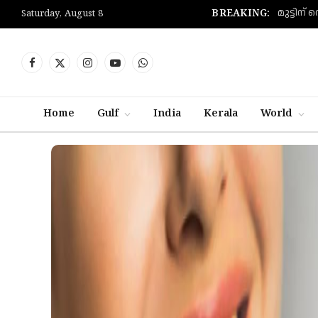
BREAKING:
Saturday, August 8
Facebook
X
Instagram
YouTube
WhatsApp
(Twitter)
Home
Gulf
India
Kerala
World