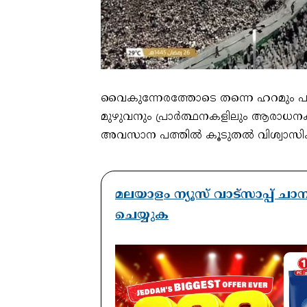
വൈകുന്നേരത്തോടെ തന്നെ ഹറമും പര
മുഴുവനും പ്രാർത്ഥനകളിലും ആരാധനക
അവസാന പത്തിൽ കൂടുതൽ വിശ്വാസികൾ
മലയാളം ന്യൂസ് വാട്സാപ്പ് ച
ചെയ്യുക