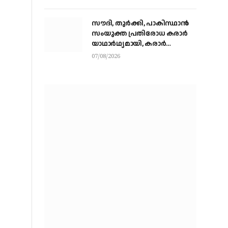
സൗദി, തുര്‍ക്കി, പാകിസ്ഥാന്‍
സംയുക്ത പ്രതിരോധ കരാര്‍
യാഥാര്‍ഥ്യമായി, കരാര്‍
ഒപ്പുവെച്ചത് വിശുദ്ധ ഹറമിന്റെ
07/08/2026
ചാരത്ത്