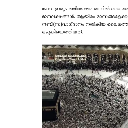
മക്ക- ഇരുപത്തിയേഴാം രാവിൽ ലൈലത്തു
ജനലക്ഷങ്ങൾ. ആയിരം മാസങ്ങളേക്കാൾ
നബി(സ)വാ​ഗ്ദാനം നൽകിയ ലൈലത്തുൽ 
ഒഴുകിയെത്തിയത്.