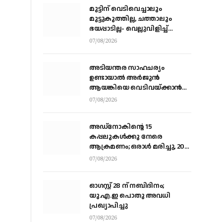
മുട്ടിന് വെടിവെച്ചാലും
മുട്ടുകുത്തില്ല, ചത്താലും
ഭയപ്പാടില്ല- വെല്ലുവിളിച്ച്
വീണ്ടും അർജ്ജുൻ ആയങ്കി
07/08/2026
അടിയന്തര സാഹചര്യം
ഉണ്ടായാല്‍ അര്‍ജുന്‍
ആയങ്കിയെ വെടിവയ്ക്കാന്‍
നിര്‍ദേശം
07/08/2026
അഡ്നോകിന്റെ 15
കപ്പലുകള്‍ക്കു നേരെ
ആക്രമണം; ഒരാള്‍ മരിച്ചു, 20
പേര്‍ക്ക് പരിക്ക്
07/08/2026
ഓഗസ്റ്റ് 28 ന് നബിദിനം;
യു.എ.ഇ പൊതു അവധി
പ്രഖ്യാപിച്ചു
07/08/2026