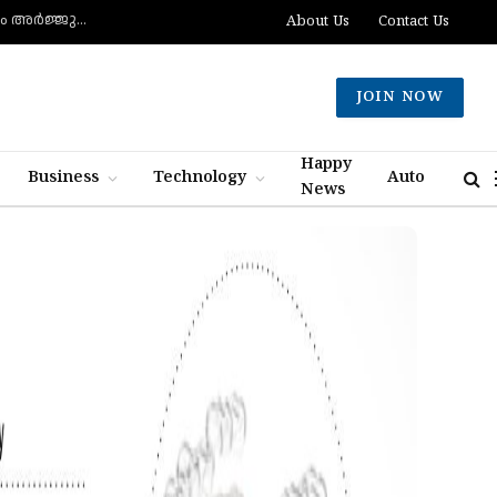
മുട്ടിന് വെടിവെച്ചാലും മുട്ടുകുത്തില്ല, ചത്താലും ഭയപ്പാടില്ല- വെല്ലുവിളിച്ച് വീണ്ടും അർജ്ജുൻ ആയങ്കി
About Us
Contact Us
JOIN NOW
Happy
Business
Technology
Auto
News