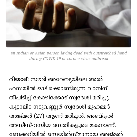
an Indian or Asian person laying dead with outstretched hand
during COVID-19 or corona virus outbreak
റിയാദ്
: സൗദി അറേബ്യയിലെ അൽ
ഹസയിൽ ഓടിക്കൊണ്ടിരുന്ന വാനിന്
തീപിടിച്ച് കോഴിക്കോട് സ്വദേശി മരിച്ചു.
കൂട്ടാലിട നടുവണ്ണൂർ സ്വദേശി മുഹമ്മദ്
അജ്മൽ (27) ആണ് മരിച്ചത്. അബ്ദുൽ
അസീസ്-റസിയ ദമ്പതികളുടെ മകനാണ്.
ബേക്കറിയിൽ സെയിൽസ്മാനായ അജ്മൽ