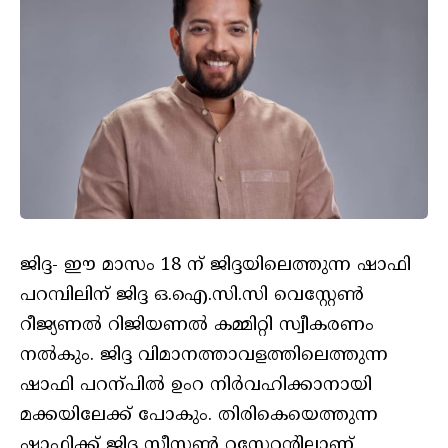
ജിദ്ദ- ഈ മാസം 18 ന് ജിദ്ദയിലെത്തുന്ന ഷാഫി
പറമ്പിലിന് ജിദ്ദ ഒ.ഐ.സി.സി വെസ്റ്റേൺ
റീജ്യണൽ റിജിയണൽ കമ്മിറ്റി സ്വീകരണം
നൽകും. ജിദ്ദ വിമാനത്താവളത്തിലെത്തുന്ന
ഷാഫി പറന്പിൽ ഉംറ നിർവഹിക്കാനായി
മക്കയിലേക്ക് പോകും. തിരികെയെത്തുന്ന
ഷാഫിക്ക് ജിദ്ദ സീസൺ റസ്റ്റേറന്റിലാണ്