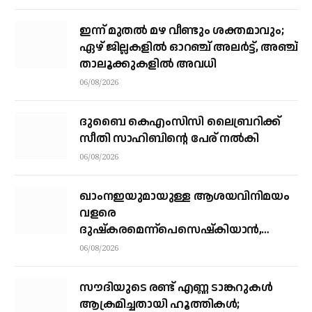
ഇന്ന് മുതല്‍ മഴ വീണ്ടും ശക്തമാവും;
ഏഴ് ജില്ലകളില്‍ ഓറഞ്ച് അലര്‍ട്ട്, അഞ്ച്
താലൂക്കുകളില്‍ അവധി
06/08/2026
ദുബൈ കെഎംസിസി ലൈബ്രറിക്ക്
സീതി സാഹിബിന്റെ പേര് നല്‍കി
06/08/2026
ഖാംനഇയുമായുള്ള ആശയവിനിമയം
വളരെ
ദുഷ്‌കരമെന്ന്പെസെഷ്‌കിയാന്‍,
രാജിവെക്കില്ലെന്നും പ്രസിഡന്റ്
06/08/2026
സൗദിയുടെ രണ്ട് എണ്ണ ടാങ്കറുകൾ
ആക്രമിച്ചതായി ഹൂത്തികൾ;