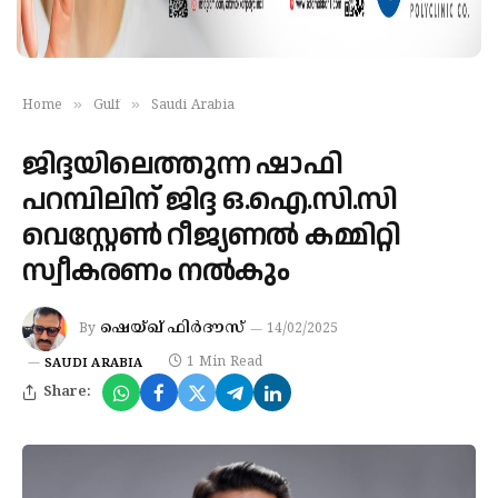
»
»
Home
Gulf
Saudi Arabia
ജിദ്ദയിലെത്തുന്ന ഷാഫി
പറമ്പിലിന് ജിദ്ദ ഒ.ഐ.സി.സി
വെസ്റ്റേൺ റീജ്യണൽ കമ്മിറ്റി
സ്വീകരണം നൽകും
ഷെയ്ഖ് ഫിർദൗസ്
By
14/02/2025
1 Min Read
SAUDI ARABIA
Share: