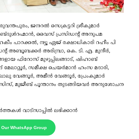
ുവന്തപുരം, ജനറൽ സെക്രട്ടറി ശ്രീകുമാർ
 അബ്‌ദുൾറഹ്മാൻ, വൈസ് പ്രസിഡന്റ് അനുപമ
കീം പാറക്കൽ, ന്യൂ ഏജ് രക്ഷാധികാരി റഹീം പി
ന്റ് അബൂബക്കർ അരിമ്പ്രാ, കെ. ടി. എ. മുനീർ,
ായ ഫിറോസ് മുഴുപ്പിലങ്ങാട്, ഷിഹാബ്
മദ് മേലാറ്റൂർ, സമീക്ഷ ചെയർമാൻ ഹംസ മദാരി,
ലാലു വേങ്ങൂർ, അമീൻ വേങ്ങൂർ, പ്രേംകുമാർ
ാൻസിസ്, മുജീബ് പൂന്താനം തുടങ്ങിയവർ അനുശോചന
ർത്തകൾ വാട്സാപ്പിൽ ലഭിക്കാൻ
n Our WhatsApp Group