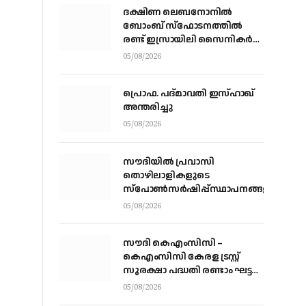
ദക്ഷിണ ലെബനോനില്‍
ബോംബ് സ്‌ഫോടനത്തില്‍
രണ്ട് ഇസ്രായിലി സൈനികര്‍
കൊല്ലപ്പെട്ടു; ഏഴുപേര്‍ക്ക്
05/08/2026
പരിക്ക്
പ്രൊഫ. പദ്മാവതി ഇസ്ഹാഖ്
അന്തരിച്ചു
05/08/2026
സൗദിയില്‍ പ്രവാസി
തൊഴിലാളികളുടെ
സ്‌പോണ്‍സര്‍ഷിപ്പ്സ്ഥാപനങ്ങളില്‍
നിന്ന് വ്യക്തികളിലേക്ക് മാറ്റാന്‍
05/08/2026
അനുമതി
സൗദി കെഎംസിസി –
കെഎംസിസി കേരള ട്രസ്റ്റ്
സുരക്ഷാ പദ്ധതി രണ്ടാം ഘട്ട
ആനുകൂല്യ വിതരണം
05/08/2026
വെള്ളിയാഴ്ച്ച കോഴിക്കോട്ട്