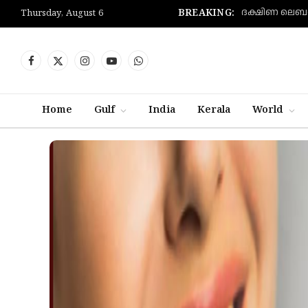
BREAKING:
Thursday, August 6
Facebook
X
Instagram
YouTube
WhatsApp
(Twitter)
Home
Gulf
India
Kerala
World