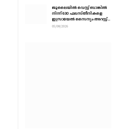
ജൂലൈയില്‍ വെസ്റ്റ് ബാങ്കില്‍
നിന്ന് 630 ഫലസ്തീനികളെ
ഇസ്രായേല്‍ സൈന്യം അറസ്റ്റ്
ചെയ്തു
05/08/2026