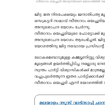
സീതാറാം യെച്ചൂരി അനുസ്മരണ യോഗത്തിൽ നവോദ
ജിദ്ദ :മത നിരപേക്ഷയും ജനാതിപത്യ മ
സെക്രട്ടറി സഖാവ് സീതാറാം യെച്ച
അനുശോചന യോഗം ചേർന്നു.
സീതാറാം യെച്ചൂരിയുടെ ഫോട്ടോക്ക് മ
അനുശോചന യോഗം ആരംഭിച്ചത്. ജിദ്ദ ഷ
യോഗത്തിനു ജിദ്ദ നവോദയ പ്രസിഡന്റ് ക
ലോകമെബാടുമുള്ള കമ്മ്യൂണിസ്റ്റു വിശ
മൂല്യങ്ങൾ ഉയർത്തിപ്പിടിച്ച നല്ലൊരു ന
സ്വന്തം പാർട്ടി വിശ്വാസികൾക്ക് മാത്രമ
വച്ചുപുലർത്തുന്ന ഇതര പാർട്ടിക്കാർക
സീതാറാം യെച്ചൂരി എന്ന് യോഗത്തിൽ സം
മലയാളം ന്യൂസ് വാട്സാപ്പ് ച