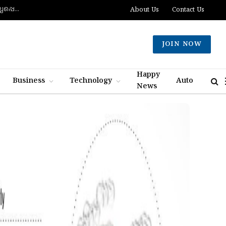
ദക്ഷിണ ലെബനോനില്‍ ബോംബ് സ്‌ഫോടനത്തില്‍ രണ്ട് ഇസ്രായിലി സൈനികര്‍ കൊല്ലപ്പെട്ടു; ഏഴുപേര്‍ക്ക് പരിക്ക്
About Us
Contact Us
JOIN NOW
Happy
Business
Technology
Auto
News