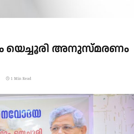
ാം യെച്ചൂരി അനുസ്മരണം
1 Min Read