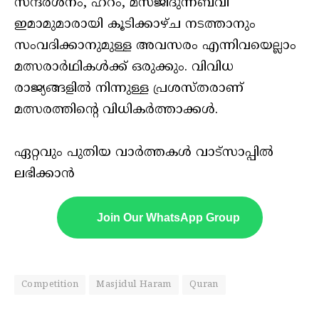
സന്ദര്‍ശനം, ഹറം, മസ്ജിദുന്നബവി
ഇമാമുമാരായി കൂടിക്കാഴ്ച നടത്താനും
സംവദിക്കാനുമുള്ള അവസരം എന്നിവയെല്ലാം
മത്സരാര്‍ഥികള്‍ക്ക് ഒരുക്കും. വിവിധ
രാജ്യങ്ങളില്‍ നിന്നുള്ള പ്രശസ്തരാണ്
മത്സരത്തിന്റെ വിധികര്‍ത്താക്കള്‍.
ഏറ്റവും പുതിയ വാർത്തകൾ വാട്സാപ്പിൽ
ലഭിക്കാൻ
Join Our WhatsApp Group
Competition
Masjidul Haram
Quran