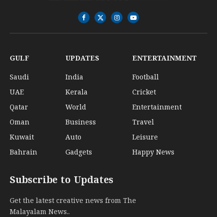
Facebook
X
Instagram
YouTube
(Twitter)
GULF
UPDATES
ENTERTAINMENT
Saudi
India
Football
UAE
Kerala
Cricket
Qatar
World
Entertainment
Oman
Business
Travel
Kuwait
Auto
Leisure
Bahrain
Gadgets
Happy News
Subscribe to Updates
Get the latest creative news from The
Malayalam News..