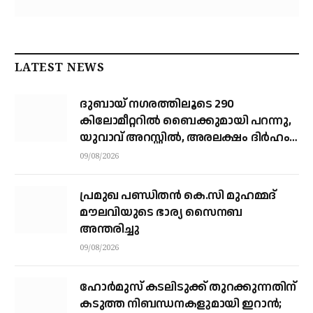
LATEST NEWS
ദുബായ് ന​ഗരത്തിലൂടെ 290
കിലോമീറ്ററില്‍ ബൈക്കുമായി പറന്നു,
യുവാവ് അറസ്റ്റിൽ, അരലക്ഷം ദിർഹം
പിഴ
09/08/2026
പ്രമുഖ പണ്ഡിതൻ കെ.സി മുഹമ്മദ്
മൗലവിയുടെ ഭാര്യ സൈനബ
അന്തരിച്ചു
09/08/2026
ഹോര്‍മുസ് കടലിടുക്ക് തുറക്കുന്നതിന്
കടുത്ത നിബന്ധനകളുമായി ഇറാന്‍;