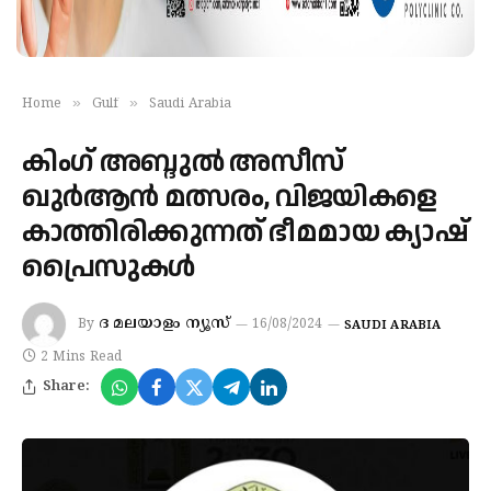
»
»
Home
Gulf
Saudi Arabia
കിംഗ് അബ്ദുൽ അസീസ്
ഖുർആൻ മത്സരം, വിജയികളെ
കാത്തിരിക്കുന്നത് ഭീമമായ ക്യാഷ്
പ്രൈസുകൾ
ദ മലയാളം ന്യൂസ്
By
16/08/2024
SAUDI ARABIA
2 Mins Read
Share: