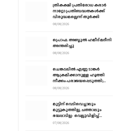
ത്രികക്ഷി പ്രതിരോധ കരാര്‍
നാറ്റോ പ്രതിബദ്ധതകള്‍ക്ക്
വിരുദ്ധമല്ലെന്ന് തുര്‍ക്കി
08/08/2026
പ്രൊഫ. അബ്ദുൽ ഹമീദ് മദീനി
അന്തരിച്ചു
08/08/2026
ചെങ്കടലില്‍ എണ്ണ ടാങ്കര്‍
ആക്രമിക്കാനുള്ള ഹൂത്തി
നീക്കം പരാജയപ്പെടുത്തി;
യെമൻ സംഘർഷത്തിലേക്ക്
08/08/2026
നീങ്ങുന്നുവെന്ന് യു.എൻ
മുന്നറിയിപ്പ്
മുട്ടിന് വെടിവെച്ചാലും
മുട്ടുകുത്തില്ല, ചത്താലും
ഭയപ്പാടില്ല- വെല്ലുവിളിച്ച്
വീണ്ടും അർജ്ജുൻ ആയങ്കി
07/08/2026