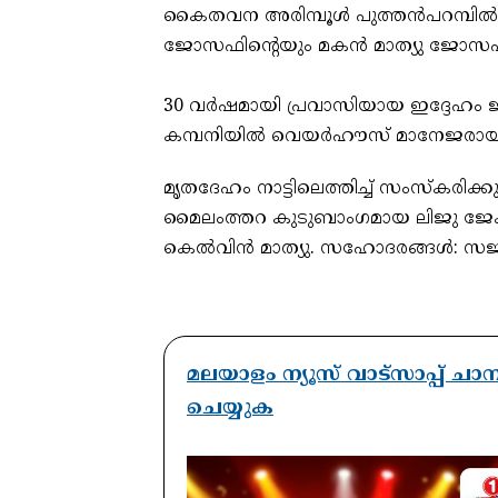
കൈതവന അരിമ്പൂള്‍ പുത്തന്‍പറമ്പില
ജോസഫിന്റെയും മകന്‍ മാത്യു ജോസഫ് 
30 വര്‍ഷമായി പ്രവാസിയായ ഇദ്ദേഹം ജ
കമ്പനിയില്‍ വെയര്‍ഹൗസ് മാനേജരാ
മൃതദേഹം നാട്ടിലെത്തിച്ച് സംസ്‌കരിക്കുമ
മൈലംത്തറ കുടുബാംഗമായ ലിജു ജേക്കബ്. മ
കെല്‍വിന്‍ മാത്യു. സഹോദരങ്ങള്‍:
മലയാളം ന്യൂസ് വാട്സാപ്പ് ച
ചെയ്യുക