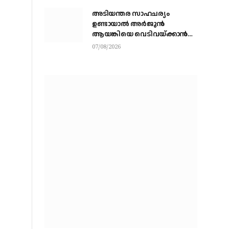
അടിയന്തര സാഹചര്യം
ഉണ്ടായാല്‍ അര്‍ജുന്‍
ആയങ്കിയെ വെടിവയ്ക്കാന്‍
നിര്‍ദേശം
07/08/2026