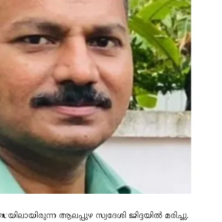
സയിലായിരുന്ന ആലപ്പുഴ സ്വദേശി ജിദ്ദയില്‍ മരിച്ചു.