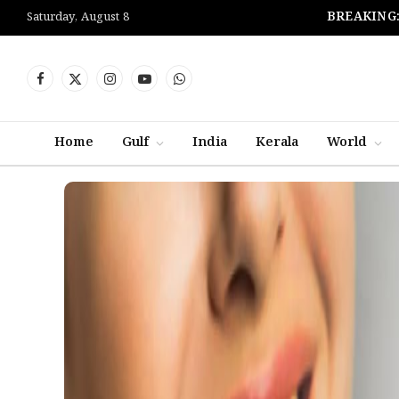
BREAKING
Saturday, August 8
Facebook
X
Instagram
YouTube
WhatsApp
(Twitter)
Home
Gulf
India
Kerala
World