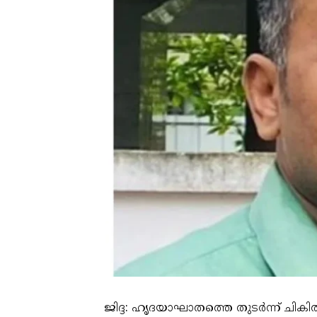
ജിദ്ദ: ഹൃദയാഘാതത്തെ തുടര്‍ന്ന് ചികിത്