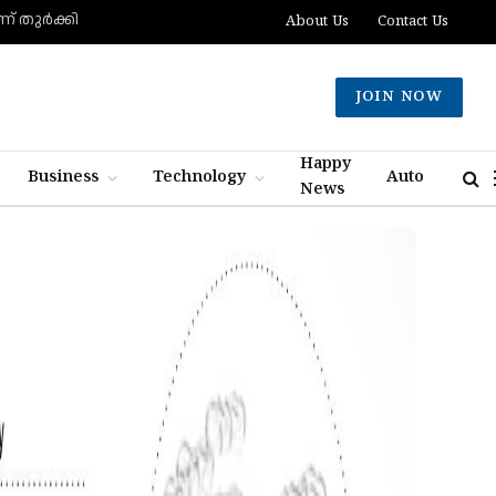
് തുര്‍ക്കി
About Us
Contact Us
JOIN NOW
Happy
Business
Technology
Auto
News