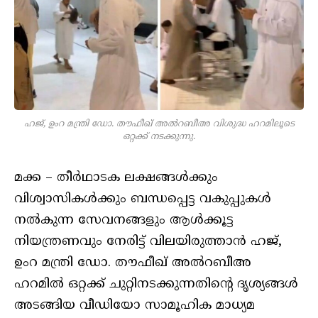
ഹജ്, ഉംറ മന്ത്രി ഡോ. തൗഫീഖ് അല്‍റബീഅ വിശുദ്ധ ഹറമിലൂടെ
ഒറ്റക്ക് നടക്കുന്നു.
മക്ക – തീര്‍ഥാടക ലക്ഷങ്ങള്‍ക്കും
വിശ്വാസികള്‍ക്കും ബന്ധപ്പെട്ട വകുപ്പുകള്‍
നല്‍കുന്ന സേവനങ്ങളും ആള്‍ക്കൂട്ട
നിയന്ത്രണവും നേരിട്ട് വിലയിരുത്താന്‍ ഹജ്,
ഉംറ മന്ത്രി ഡോ. തൗഫീഖ് അല്‍റബീഅ
ഹറമില്‍ ഒറ്റക്ക് ചുറ്റിനടക്കുന്നതിന്റെ ദൃശ്യങ്ങള്‍
അടങ്ങിയ വീഡിയോ സാമൂഹിക മാധ്യമ