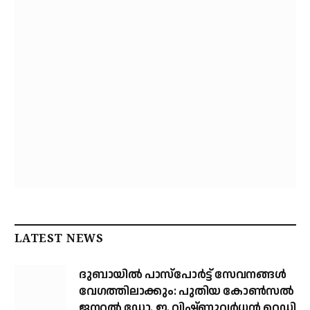
LATEST NEWS
ദുബായിൽ പാസ്‌പോർട്ട് സേവനങ്ങൾ
വേഗത്തിലാക്കും: പുതിയ കോൺസൽ
ജനറൽ ഡോ. ഇ. വിഷ്ണുവർധൻ റെഡ്ഡി