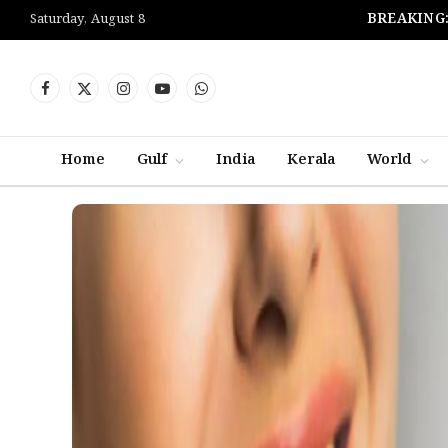
BREAKING
Saturday, August 8
Facebook
X
Instagram
YouTube
WhatsApp
(Twitter)
Home
Gulf
India
Kerala
World