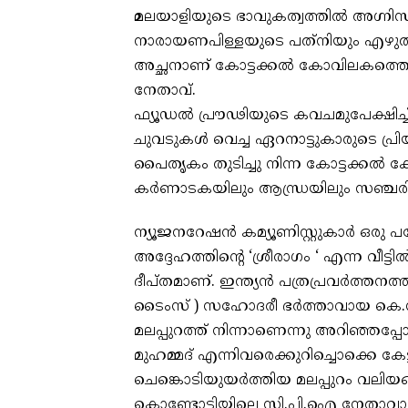
മ
ലയാളിയുടെ ഭാവുകത്വത്തിൽ അഗ്നിസ
നാരായണപിള്ളയുടെ പത്‌നിയും എഴുത
അച്ഛനാണ് കോട്ടക്കൽ കോവിലകത്തെ കെ
നേതാവ്.
ഫ്യൂഡൽ പ്രൗഢിയുടെ കവചമുപേക്ഷിച്ച്
ചുവടുകൾ വെച്ച ഏറനാട്ടുകാരുടെ പ്രിയ
പൈതൃകം തുടിച്ചു നിന്ന കോട്ടക്കൽ ക
കർണാടകയിലും ആന്ധ്രയിലും സഞ്ചര
ന്യൂജനറേഷൻ കമ്യൂണിസ്റ്റുകാർ ഒരു പ
അദ്ദേഹത്തിന്റെ ‘ശ്രീരാഗം ‘ എന്ന വീട
ദീപ്തമാണ്. ഇന്ത്യൻ പത്രപ്രവർത്തനത്തി
ടൈംസ് ) സഹോദരീ ഭർത്താവായ കെ.
മലപ്പുറത്ത് നിന്നാണെന്നു അറിഞ്ഞപ്പോ
മുഹമ്മദ് എന്നിവരെക്കുറിച്ചൊക്കെ കേട്ട
ചെങ്കൊടിയുയർത്തിയ മലപ്പുറം വലിയങ്
കൊണ്ടോട്ടിയിലെ സി.പി.ഐ നേതാവായിരു