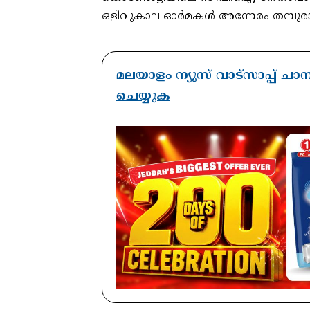
ഒളിവുകാല ഓർമകൾ അന്നേരം തമ്പുര
മലയാളം ന്യൂസ് വാട്സാപ്പ് ച
ചെയ്യുക