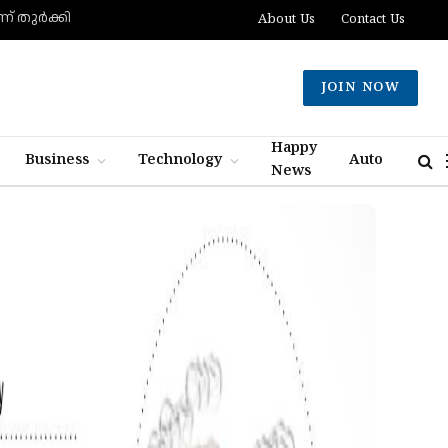
് തുര്‍ക്കി
About Us
Contact Us
JOIN NOW
Happy
Business
Technology
Auto
News