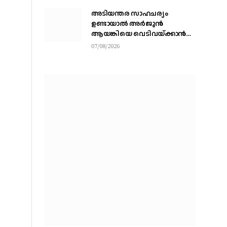
അടിയന്തര സാഹചര്യം
ഉണ്ടായാല്‍ അര്‍ജുന്‍
ആയങ്കിയെ വെടിവയ്ക്കാന്‍
നിര്‍ദേശം
07/08/2026