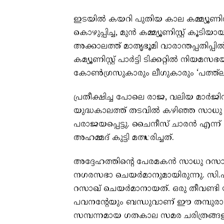
ഇടയിൽ കയറി പുതിയ കാല കമ്മ്യൂണിസ്
കൊഴുപ്പിച്ച, മുൻ കമ്മ്യൂണിസ്റ്റ്‌ കൂട
അക്കാലത്ത് മാതൃഭൂമി വാരാന്തപ്പതിപ്പിൽ 
കമ്യൂണിസ്റ്റ് പാർട്ടി ടിക്കറ്റിൽ നി
കോൺഗ്രസുകാരും ലീഗുകാരും ‘പത്ത്‌ലക്
പ്രതീക്ഷിച്ച പോലെ രാജ, വലിയ മാർജിന
യുദ്ധകാലത്ത് തടവിൽ കഴിഞ്ഞ സാധു അഹ
പരാജയപ്പെട്ടു. ചൈനീസ് ചാരൻ എന്ന് മ
അഹമ്മദ് കുട്ടി മത്സരിച്ചത്.
അദ്ദേഹത്തിന്റെ പേരമകൻ സാധു റസാഖ് 
നഗരസഭാ ചെയർമാനുമായിരുന്നു. സി.പി.
റസാഖ് ചെയർമാനായത്. ഒരു തീവണ്ടി യ
പവനന്റേയും ബന്ധുവാണ് ഈ തമ്പുരാ
സമ്പന്നമായ ഗതകാല സമര ചരിത്രങ്ങളി