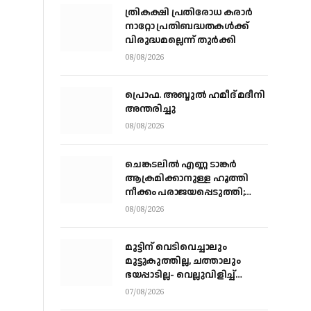
ത്രികക്ഷി പ്രതിരോധ കരാര്‍
നാറ്റോ പ്രതിബദ്ധതകള്‍ക്ക്
വിരുദ്ധമല്ലെന്ന് തുര്‍ക്കി
08/08/2026
പ്രൊഫ. അബ്ദുൽ ഹമീദ് മദീനി
അന്തരിച്ചു
08/08/2026
ചെങ്കടലില്‍ എണ്ണ ടാങ്കര്‍
ആക്രമിക്കാനുള്ള ഹൂത്തി
നീക്കം പരാജയപ്പെടുത്തി;
യെമൻ സംഘർഷത്തിലേക്ക്
08/08/2026
നീങ്ങുന്നുവെന്ന് യു.എൻ
മുന്നറിയിപ്പ്
മുട്ടിന് വെടിവെച്ചാലും
മുട്ടുകുത്തില്ല, ചത്താലും
ഭയപ്പാടില്ല- വെല്ലുവിളിച്ച്
വീണ്ടും അർജ്ജുൻ ആയങ്കി
07/08/2026