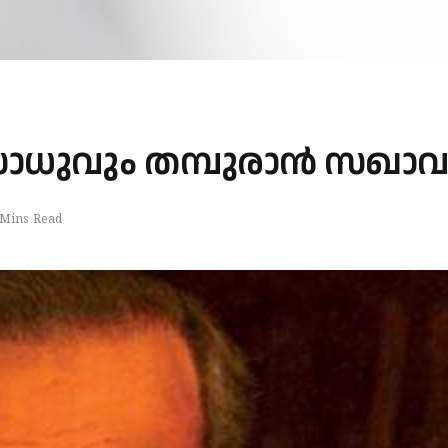
സാധുവും തമ്പുരാൻ സഖാവ
 Mins Read