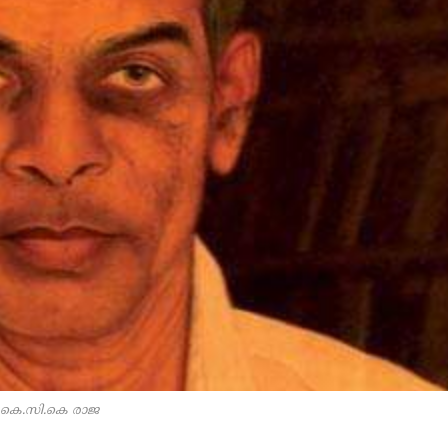
കെ.സി.കെ രാജ