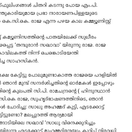
്ഫുലിംഗങ്ങൾ ചിതറി കടന്നു പോയ എം.പി.
്തുകാരിയുമായ പ്രഭാ നാരായണപിള്ളയുടെ
.സി.കെ. രാജ എന്ന പഴയ കാല കമ്മ്യൂണിസ്റ്റ്‌
 കമ്യൂണിസത്തിന്റെ പാതയിലേക്ക് സുധീരം
പ്പെട്ട ‘തമ്പുരാൻ സഖാവാ’ യിരുന്നു രാജ. രാജ
ോവിലകത്ത് നിന്ന് ചെങ്കൊടിയേന്തി
ിച്ച സാഹസികൻ.
ക്ഷേ കേട്ടിട്ടു പോലുമുണ്ടാകാത്ത രാജയെ പറളിയിൽ
്ടിൽ ഞാൻ മുമ്പ് സന്ദർശിച്ചതിന്റെ ഓർമകൾ ഇപ്പോഴും
ന്റെ കുലപതി സി.പി. രാമചന്ദ്രന്റെ ( ഹിന്ദുസ്ഥാൻ
സി.കെ രാജ, സുഹൃദ്ഭാഷണത്തിനിടെ, ഞാൻ
ൾ ചോദിച്ചു: സാധു അഹമ്മദ് കുട്ടി, എടക്കോട്ട്
ിട്ടുണ്ടോ? മലപ്പുറത്ത് ആദ്യമായി
ങാടിയിലെ സഖാവ് ‘സാധു വിനെക്കുറിച്ചും
ന്ന എടക്കോട്ട് മുഹമ്മദിനേയും കുറിച്ച് നിരവധി