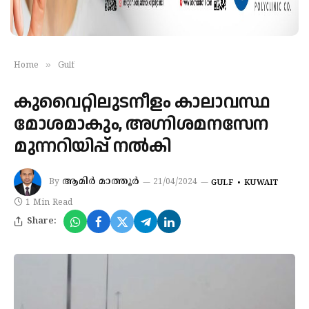
»
Home
Gulf
കുവൈറ്റിലുടനീളം കാലാവസ്ഥ
മോശമാകും, അഗ്നിശമനസേന
മുന്നറിയിപ്പ് നൽകി
ആമിർ മാത്തൂർ
By
21/04/2024
GULF
KUWAIT
1 Min Read
Share: