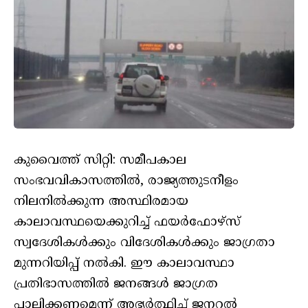
കുവൈത്ത് സിറ്റി: സമീപകാല
സംഭവവികാസത്തിൽ, രാജ്യത്തുടനീളം
നിലനിൽക്കുന്ന അസ്ഥിരമായ
കാലാവസ്ഥയെക്കുറിച്ച് ഫയർഫോഴ്‌സ്
സ്വദേശികൾക്കും വിദേശികൾക്കും ജാഗ്രതാ
മുന്നറിയിപ്പ് നൽകി. ഈ കാലാവസ്ഥാ
പ്രതിഭാസത്തിൽ ജനങ്ങൾ ജാഗ്രത
പാലിക്കണമെന്ന് അഭ്യർത്ഥിച്ച് ജനറൽ