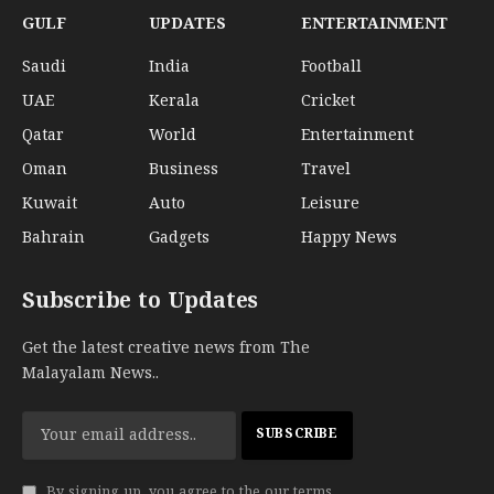
GULF
UPDATES
ENTERTAINMENT
Saudi
India
Football
UAE
Kerala
Cricket
Qatar
World
Entertainment
Oman
Business
Travel
Kuwait
Auto
Leisure
Bahrain
Gadgets
Happy News
Subscribe to Updates
Get the latest creative news from The
Malayalam News..
By signing up, you agree to the our terms