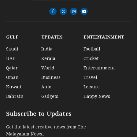
Facebook
X
Instagram
YouTube
(Twitter)
GULF
UPDATES
ENTERTAINMENT
Saudi
India
Football
UAE
Kerala
Cricket
Qatar
World
Entertainment
Oman
Business
Travel
Kuwait
Auto
Leisure
Bahrain
Gadgets
Happy News
Subscribe to Updates
Get the latest creative news from The
Malayalam News..