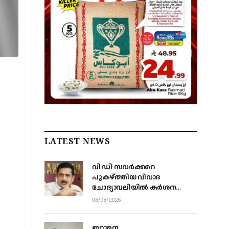
LATEST NEWS
വി ഡി സവര്‍ക്കറെ
പുകഴ്ത്തിയ വിവാദ
ചോദ്യാവലിയില്‍ കര്‍ശന
നടപടിക്ക് നിര്‍ദേശം നല്‍കി
08/08/2026
വിദ്യാഭ്യാസ മന്ത്രി എന്‍
ഷംസുദ്ദീന്‍
ഇറാനെ