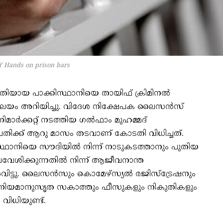
 Hands on prison bars
ിയായ പാക്കിസ്ഥാനിയെ തായിഫ് ക്രിമിനല്‍
്രാലയം അറിയിച്ചു. വിദേശ നിക്ഷേപക ലൈസന്‍സ്
മാര്‍ക്കറ്റ് നടത്തിയ ഗല്‍ഫാം മുഹമ്മദ്
രതിക്ക് ആറു മാസം തടവാണ് കോടതി വിധിച്ചത്.
ിസ്ഥാനിയെ സൗദിയില്‍ നിന്ന് നാടുകടത്താനും പുതിയ
്രവേശിക്കുന്നതില്‍ നിന്ന് ആജീവനാന്ത
രവിട്ടു. ലൈസന്‍സും കൊമേഴ്സ്യല്‍ രജിസ്ട്രേഷനും
ാനും നിയമാനുസൃത സകാത്തും ഫീസുകളും നികുതികളും
വിധിയുണ്ട്.