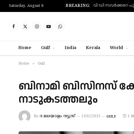
BREAKING:
Saturday, August 8
Facebook
X
Instagram
YouTube
WhatsApp
(Twitter)
Home
Gulf
India
Kerala
World
»
Home
Gulf
ബിനാമി ബിസിനസ് കേസ
നാടുകടത്തലും
ദ മലയാളം ന്യൂസ്
By
13/02/2025
1 M
GULF