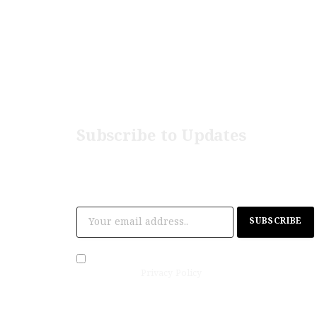
be
Subscribe to Updates
Get the latest creative news from The
Malayalam News..
By signing up, you agree to the our
terms and our
Privacy Policy
agreement.