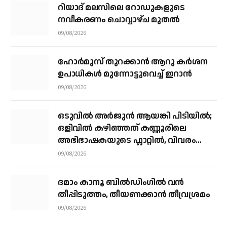
റിയാദ് മലസിലെ റോഡുകളുടെ
നവീകരണം ചൊവ്വാഴ്ച മുതല്‍
09/08/2026
ഹോർമുസ് തുറക്കാൻ ആറു കർശന
ഉപാധികൾ മുന്നോട്ടുവെച്ച് ഇറാൻ
09/08/2026
ഒടുവിൽ അർജുൻ ആയങ്കി പിടിയിൽ;
ഒളിവിൽ കഴിഞ്ഞത് കണ്ണൂരിലെ
അഭിഭാഷകയുടെ ഫ്ലാറ്റിൽ, വിവരം
നൽകിയത് ഓട്ടോ ഡ്രൈവർ
09/08/2026
ദമാം കാനൂ ബിൽഡിംഗിൽ വൻ
തീപ്പിടുത്തം, തീയണക്കാൻ തീവ്രശ്രമം
09/08/2026