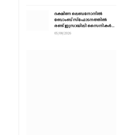
ദക്ഷിണ ലെബനോനില്‍
ബോംബ് സ്‌ഫോടനത്തില്‍
രണ്ട് ഇസ്രായിലി സൈനികര്‍
കൊല്ലപ്പെട്ടു; ഏഴുപേര്‍ക്ക്
05/08/2026
പരിക്ക്