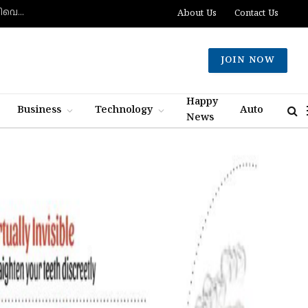
ഖാംനഇയുമായുള്ള ആശയവിനിമയം വളരെ ദുഷ്‌കരമെന്ന്പെസെഷ്‌കിയാന്‍, രാജിവെക്കില്ലെന്നും പ്രസിഡന്റ്
About Us
Contact Us
JOIN NOW
Happy
Business
Technology
Auto
News