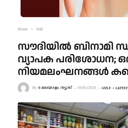
»
Home
Gulf
സൗദിയിൽ ബിനാമി സ
വ്യാപക പരിശോധന; ഒര
നിയമലംഘനങ്ങൾ കണ്
ദ മലയാളം ന്യൂസ്
By
06/05/2026
GULF
LATEST