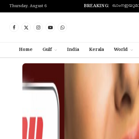
BREAKING:
Thursday, August 6
Facebook
X
Instagram
YouTube
WhatsApp
(Twitter)
Home
Gulf
India
Kerala
World