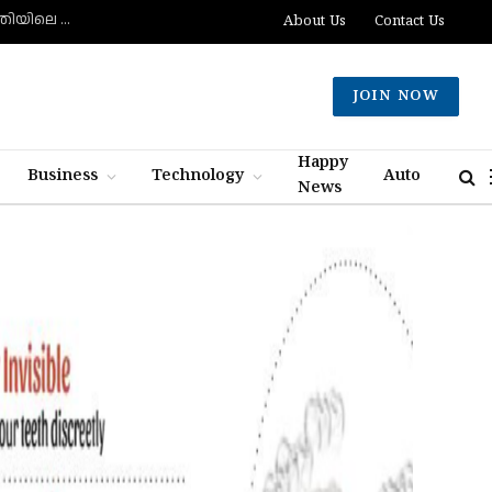
അമ്മയുടെയും കുഞ്ഞിന്റെയും ആരോഗ്യം ഉറപ്പാക്കാം: പ്രസവാനന്തര ആഹാരരീതിയിലെ ശരിയും തെറ്റും
About Us
Contact Us
JOIN NOW
Happy
Business
Technology
Auto
News