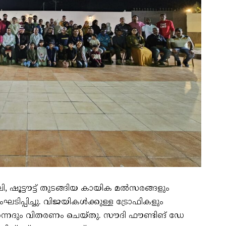
 ഷൂട്ടൗട്ട് തുടങ്ങിയ കായിക മൽസരങ്ങളും
ംഘടിപ്പിച്ചു. വിജയികൾക്കുള്ള ട്രോഫികളും
ഹന്നദും വിതരണം ചെയ്തു. സൗദി ഫൗണ്ടിങ് ഡേ