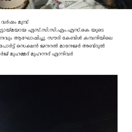
 വർഷം മുമ്പ്
ൂട്ടായ്മയായ എസ്.സി.സി.എം.എസ്.കെ യുടെ
ദിനവും ആഘോഷിച്ചു. സൗദി കേബിൾ കമ്പനിയിലെ
ാസ്പോർട്ട് സെക്ഷൻ ജനറൽ മാനേജർ അബ്ദുൽ
ജ് മുഹമ്മദ് മുഹന്നദ് എന്നിവർ