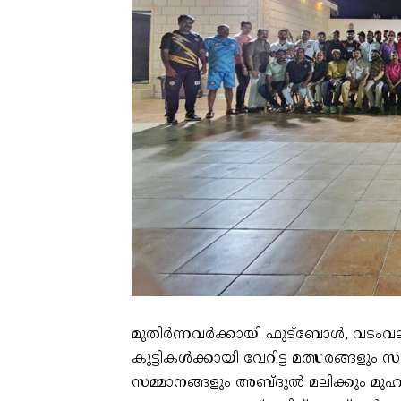
മുതിർന്നവർക്കായി ഫുട്ബോൾ, വടംവലി,
കുട്ടികൾക്കായി വേറിട്ട മത്സരങ്ങളും സ
സമ്മാനങ്ങളും അബ്ദുൽ മലിക്കും മു