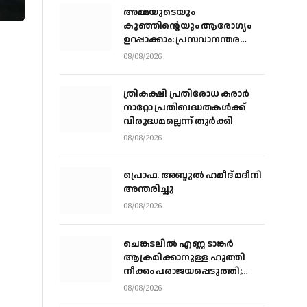
അമ്മയുടെയും
കുഞ്ഞിന്റെയും ആരോഗ്യം
ഉറപ്പാക്കാം: പ്രസവാനന്തര
ആഹാരരീതിയിലെ ശരിയും
08/08/2026
തെറ്റും
ത്രികക്ഷി പ്രതിരോധ കരാര്‍
നാറ്റോ പ്രതിബദ്ധതകള്‍ക്ക്
വിരുദ്ധമല്ലെന്ന് തുര്‍ക്കി
08/08/2026
പ്രൊഫ. അബ്ദുൽ ഹമീദ് മദീനി
അന്തരിച്ചു
08/08/2026
ചെങ്കടലില്‍ എണ്ണ ടാങ്കര്‍
ആക്രമിക്കാനുള്ള ഹൂത്തി
നീക്കം പരാജയപ്പെടുത്തി;
യെമൻ സംഘർഷത്തിലേക്ക്
08/08/2026
നീങ്ങുന്നുവെന്ന് യു.എൻ