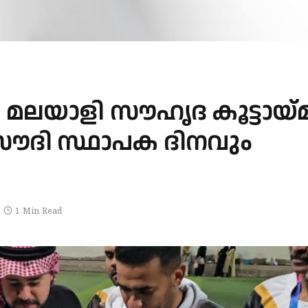
മലയാളി സൗഹൃദ കൂട്ടായ്
സൗദി സ്ഥാപക ദിനവും
1 Min Read