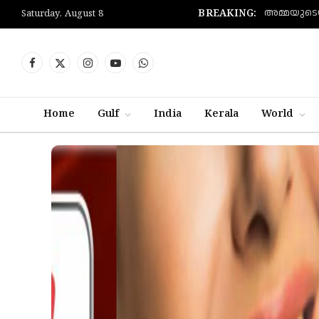
BREAKING:
Saturday, August 8
Facebook
X
Instagram
YouTube
WhatsApp
(Twitter)
Home
Gulf
India
Kerala
World