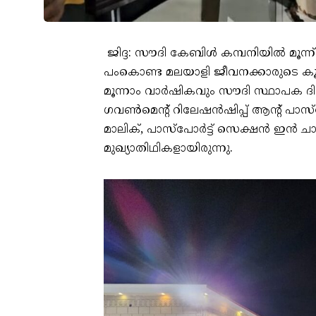
ജിദ്ദ: സൗദി കേബിൾ കമ്പനിയിൽ മൂന്ന്
പംകൊണ്ട മലയാളി ജീവനക്കാരുടെ ക
മൂന്നാം വാർഷികവും സൗദി സ്ഥാപക 
ഗവൺമെന്റ് റിലേഷൻഷിപ്പ് ആന്റ് പ
മാലിക്, പാസ്പോർട്ട് സെക്ഷൻ ഇൻ ചാർ
മുഖ്യാതിഥികളായിരുന്നു.