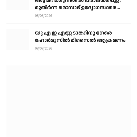
അട്ടിമറിക്കുന്നതില്‍ പരാജയപ്പെട്ടു;
മുതിര്‍ന്ന മൊസാദ് ഉദ്യോഗസ്ഥരെ
പിരിച്ചുവിട്ടു
08/08/2026
യു എ ഇ എണ്ണ ടാങ്കറിനു നേരെ
ഹോര്‍മുസില്‍ മിസൈല്‍ ആക്രമണം
08/08/2026