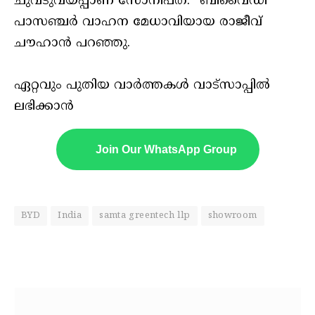
ചുവടുവയ്പ്പാണ് സോനിപത്.” ബിവൈഡി
പാസഞ്ചർ വാഹന മേധാവിയായ രാജീവ്
ചൗഹാൻ പറഞ്ഞു.
ഏറ്റവും പുതിയ വാർത്തകൾ വാട്സാപ്പിൽ
ലഭിക്കാൻ
Join Our WhatsApp Group
BYD
India
samta greentech llp
showroom