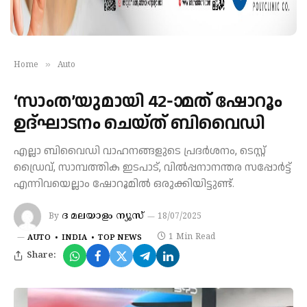
»
Home
Auto
‘സാംത’യുമായി 42-ാമത് ഷോറൂം
ഉദ്ഘാടനം ചെയ്ത് ബിവൈഡി
എല്ലാ ബിവൈഡി വാഹനങ്ങളുടെ പ്രദർശനം, ടെസ്റ്റ്
ഡ്രൈവ്, സാമ്പത്തിക ഇടപാട്, വിൽപ്പനാനന്തര സപ്പോർട്ട്
എന്നിവയെല്ലാം ഷോറൂമിൽ ഒരുക്കിയിട്ടുണ്ട്.
ദ മലയാളം ന്യൂസ്
By
18/07/2025
1 Min Read
AUTO
INDIA
TOP NEWS
Share: