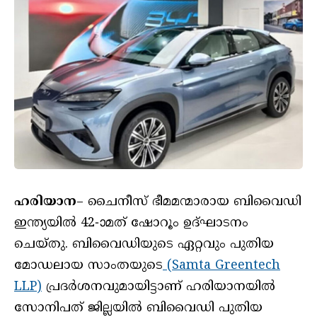
ഹരിയാന
– ചൈനീസ് ഭീമമന്മാരായ ബിവൈഡി
ഇന്ത്യയിൽ 42-ാമത് ഷോറൂം ഉദ്ഘാടനം
ചെയ്തു. ബിവൈഡിയുടെ ഏറ്റവും പുതിയ
മോഡലായ സാംതയുടെ
(Samta Greentech
LLP)
പ്രദർശനവുമായിട്ടാണ് ഹരിയാനയിൽ
സോനിപത് ജില്ലയിൽ ബിവൈഡി പുതിയ