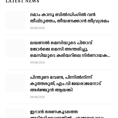
LATEST NEWS
ദമാം കാനൂ ബിൽഡിംഗിൽ വൻ
തീപ്പിടുത്തം, തീയണക്കാൻ തീവ്രശ്രമം
09/08/2026
ലയണൽ മെസിയുടെ പിതാവ്
ജോർജെ മെസി അന്തരിച്ചു, ​
മെസിയുടെ കരിയറിലെ നിർണായക
ശക്തി
09/08/2026
പിന്തുണ വേണ്ട, പിന്നിൽനിന്ന്
കുത്തരുത്, എം.വി ജയരാജനോട്
അർജ്ജുൻ ആയങ്കി
08/08/2026
ഇറാന്‍ ഭരണകൂടത്തെ