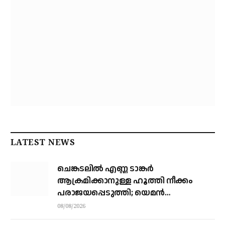
LATEST NEWS
ചെങ്കടലില്‍ എണ്ണ ടാങ്കര്‍
ആക്രമിക്കാനുള്ള ഹൂത്തി നീക്കം
പരാജയപ്പെടുത്തി; യെമൻ
സംഘർഷത്തിലേക്ക് നീങ്ങുന്നുവെന്ന്
08/08/2026
യു.എൻ മുന്നറിയിപ്പ്