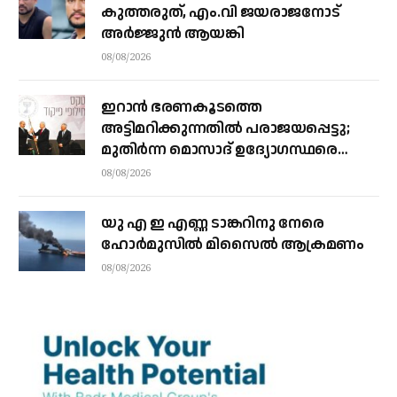
കുത്തരുത്, എം.വി ജയരാജനോട്
അർജ്ജുൻ ആയങ്കി
08/08/2026
ഇറാന്‍ ഭരണകൂടത്തെ
അട്ടിമറിക്കുന്നതില്‍ പരാജയപ്പെട്ടു;
മുതിര്‍ന്ന മൊസാദ് ഉദ്യോഗസ്ഥരെ
പിരിച്ചുവിട്ടു
08/08/2026
യു എ ഇ എണ്ണ ടാങ്കറിനു നേരെ
ഹോര്‍മുസില്‍ മിസൈല്‍ ആക്രമണം
08/08/2026