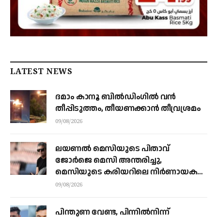
LATEST NEWS
ദമാം കാനൂ ബിൽഡിംഗിൽ വൻ
തീപ്പിടുത്തം, തീയണക്കാൻ തീവ്രശ്രമം
09/08/2026
ലയണൽ മെസിയുടെ പിതാവ്
ജോർജെ മെസി അന്തരിച്ചു, ​
മെസിയുടെ കരിയറിലെ നിർണായക
ശക്തി
09/08/2026
പിന്തുണ വേണ്ട, പിന്നിൽനിന്ന്