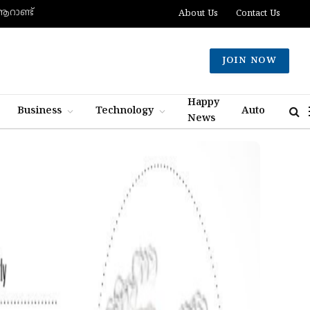
 ആറാണ്ട്
About Us
Contact Us
JOIN NOW
Happy
Business
Technology
Auto
News