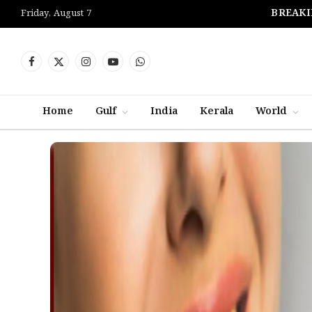
BREAKI
Friday, August 7
Facebook
X
Instagram
YouTube
WhatsApp
(Twitter)
Home
Gulf
India
Kerala
World