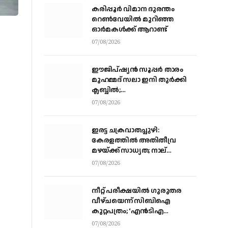
കരിപ്പൂര്‍ വിമാന ദുരന്തം
റെണ്‍വേയില്‍ മുറിഞ്ഞ
ഓര്‍മകള്‍ക്ക് ആറാണ്ട്
07/08/2026
ഈജിപ്ഷ്യന്‍ സൂപ്പര്‍ താരം
മുഹമ്മദ് സലാ ഇനി തുര്‍ക്കി
ക്ലബ്ബില്‍;
ട്രാബ്‌സണ്‍സ്‌പോറിലെ കരാര്‍
07/08/2026
അവസാനഘട്ടത്തില്‍
ഇരട്ട ചക്രവാതച്ചുഴി:
കേരളത്തില്‍ അതിതീവ്ര
മഴയ്ക്ക് സാധ്യത; നാല്
ജില്ലകളില്‍ റെഡ് അലര്‍ട്ട്
07/08/2026
നീറ്റ് പരീക്ഷയില്‍ ഗുരുതര
വീഴ്ചയെന്ന് സിബിഐ
കുറ്റപത്രം; ‘എന്‍ടിഎ
ഓഫീസില്‍ നിന്ന് മൂന്ന് വിഷയ
07/08/2026