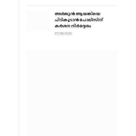
വിദഗ്ധര്‍ വിവിധ
മാര്‍ഗങ്ങളിലൂടെ ചോദ്യങ്ങള്‍
അര്‍ജുന്‍ ആയങ്കിയെ
ചോര്‍ത്തി’
പിടികൂടാന്‍ പോലിസിന്
കര്‍ശന നിര്‍ദ്ദേശം
07/08/2026