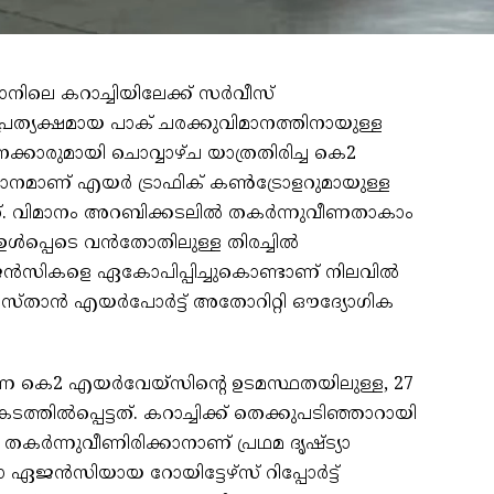
നിലെ കറാച്ചിയിലേക്ക് സർവീസ്
്രത്യക്ഷമായ പാക് ചരക്കുവിമാനത്തിനായുള്ള
ക്കാരുമായി ചൊവ്വാഴ്ച യാത്രതിരിച്ച കെ2
ാനമാണ് എയർ ട്രാഫിക് കൺട്രോളറുമായുള്ള
ായത്. വിമാനം അറബിക്കടലിൽ തകർന്നുവീണതാകാം
ൾപ്പെടെ വൻതോതിലുള്ള തിരച്ചിൽ
ാ ഏജൻസികളെ ഏകോപിപ്പിച്ചുകൊണ്ടാണ് നിലവിൽ
പാകിസ്താൻ എയർപോർട്ട് അതോറിറ്റി ഔദ്യോഗിക
ുന്ന കെ2 എയർവേയ്‌സിന്റെ ഉടമസ്ഥതയിലുള്ള, 27
തിൽപ്പെട്ടത്. കറാച്ചിക്ക് തെക്കുപടിഞ്ഞാറായി
കർന്നുവീണിരിക്കാനാണ് പ്രഥമ ദൃഷ്ട്യാ
 ഏജൻസിയായ റോയിട്ടേഴ്‌സ് റിപ്പോർട്ട്