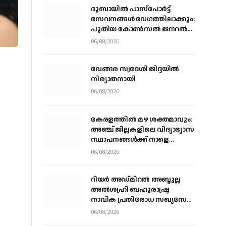
ദുബായിൽ പാസ്‌പോർട്ട്
സേവനങ്ങൾ വേഗത്തിലാക്കും:
പുതിയ കോൺസൽ ജനറൽ
ഡോ. ഇ. വിഷ്ണുവർധൻ
06/08/2026
റെഡ്ഡി
വേങ്ങര സ്വദേശി ജിദ്ദയിൽ
നിര്യാതനായി
06/08/2026
കേരളത്തില്‍ മഴ ശക്തമാവും:
അഞ്ച് ജില്ലകളിലെ വിദ്യാഭ്യാസ
സ്ഥാപനങ്ങള്‍ക്ക് നാളെ
അവധി
06/08/2026
റിയര്‍ അഡ്മിറല്‍ അബ്ദുല്ല
അല്‍ശഹ്രി ബഹുരാഷ്ട്ര
നാവിക പ്രതിരോധ സഖ്യസേന
കമാന്‍ഡര്‍
06/08/2026