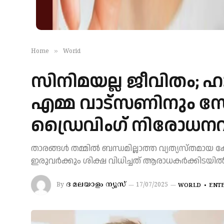
»
Home
World
സിനിമയല്ല ജീവിതം; ഹ
എമ്മ വാട്സണിനും സ
ഡ്രൈവിം​ഗ് നിരോധനവ
താരങ്ങൾ തമ്മിൽ ബന്ധമില്ലാത്ത വ്യത്യസ്തമായ
ഇരുവർക്കും ശിക്ഷ വിധിച്ചത് ആരാധകർക്കിടയി
ദ മലയാളം ന്യൂസ്
By
17/07/2025
WORLD
ENT