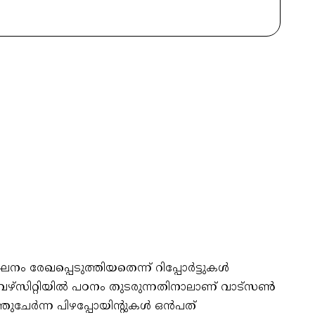
ം രേഖപ്പെടുത്തിയതെന്ന് റിപ്പോർട്ടുകൾ
േഴ്സിറ്റിയിൽ പഠനം തുടരുന്നതിനാലാണ് വാട്സൺ
ുചേർന്ന പിഴപ്പോയിന്റുകൾ ഒൻപത്