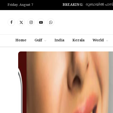
BREAKING:
Friday, August 7
Facebook
X
Instagram
YouTube
WhatsApp
(Twitter)
Home
Gulf
India
Kerala
World