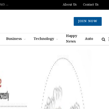
ദുബായിൽ പാസ്‌പോർട്ട് സേവനങ്ങൾ വേഗത്തിലാക്കും: പുതിയ കോൺസൽ ജനറൽ ഡോ. ഇ. വിഷ്ണുവർധൻ റെഡ്ഡി
About Us
Contact Us
JOIN NOW
Happy
Business
Technology
Auto
News